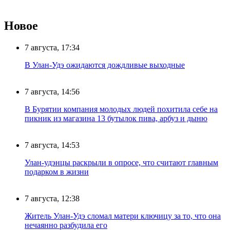
Новое
7 августа, 17:34
В Улан-Удэ ожидаются дождливые выходные
7 августа, 14:56
В Бурятии компания молодых людей похитила себе на
пикник из магазина 13 бутылок пива, арбуз и дыню
7 августа, 14:53
Улан-удэнцы раскрыли в опросе, что считают главным
подарком в жизни
7 августа, 12:38
Житель Улан-Удэ сломал матери ключицу за то, что она
нечаянно разбудила его