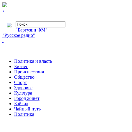
x
"Баргузин ФМ"
"Русское радио"
Политика и власть
Бизнес
Происшествия
Общество
Cпорт
Здоровье
Культура
Город живёт
Байкал
Чайный путь
Политика