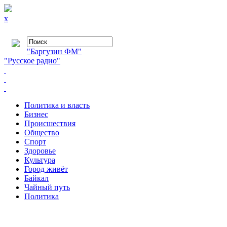
x
"Баргузин ФМ"
"Русское радио"
Политика и власть
Бизнес
Происшествия
Общество
Cпорт
Здоровье
Культура
Город живёт
Байкал
Чайный путь
Политика