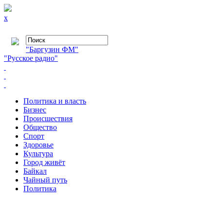
x
"Баргузин ФМ"
"Русское радио"
Политика и власть
Бизнес
Происшествия
Общество
Cпорт
Здоровье
Культура
Город живёт
Байкал
Чайный путь
Политика