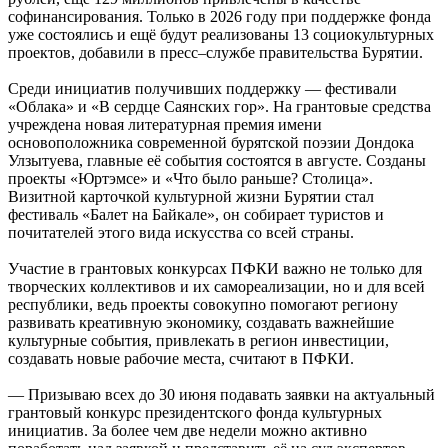
софинансирования. Только в 2026 году при поддержке фонда
уже состоялись и ещё будут реализованы 13 социокультурных
проектов, добавили в пресс–службе правительства Бурятии.
Среди инициатив получивших поддержку — фестивали
«Облака» и «В сердце Саянских гор». На грантовые средства
учреждена новая литературная премия имени
основоположника современной бурятской поэзии Дондока
Улзытуева, главные её события состоятся в августе. Созданы
проекты «Юртэмсе» и «Что было раньше? Столица».
Визитной карточкой культурной жизни Бурятии стал
фестиваль «Балет на Байкале», он собирает туристов и
почитателей этого вида искусства со всей страны.
Участие в грантовых конкурсах ПФКИ важно не только для
творческих коллективов и их самореализации, но и для всей
республики, ведь проекты совокупно помогают региону
развивать креативную экономику, создавать важнейшие
культурные события, привлекать в регион инвестиции,
создавать новые рабочие места, считают в ПФКИ.
— Призываю всех до 30 июня подавать заявки на актуальный
грантовый конкурс президентского фонда культурных
инициатив. За более чем две недели можно активно