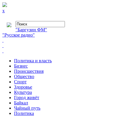
x
"Баргузин ФМ"
"Русское радио"
Политика и власть
Бизнес
Происшествия
Общество
Cпорт
Здоровье
Культура
Город живёт
Байкал
Чайный путь
Политика