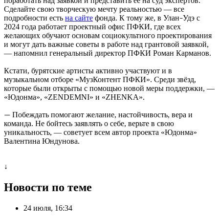
поработать над заявкой и представить её на суд экспертов.
Сделайте свою творческую мечту реальностью — все
подробности есть
на сайте
фонда. К тому же, в Улан
Удэ с
–
2024 года работает проектный офис ПФКИ, где всех
желающих обучают основам социокультного проектирования
и могут дать важные советы в работе над грантовой заявкой,
— напомнил генеральный директор ПФКИ Роман Карманов.
Кстати, бурятские артисты активно участвуют и в
музыкальном отборе «МузКонтент ПФКИ». Среди звёзд,
которые были открыты с помощью новой меры поддержки, —
«Юдонма», «ZENDEMNI» и «ZHENKA».
Побеждать помогают желание, настойчивость, вера и
—
команда. Не бойтесь заявлять о себе, верьте в свою
уникальность, — советует всем автор проекта «Юдонма»
Валентина Юндунова.
↓
Новости по теме
24 июля, 16:34