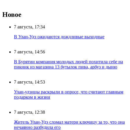
Новое
7 августа, 17:34
В Улан-Удэ ожидаются дождливые выходные
7 августа, 14:56
В Бурятии компания молодых людей похитила себе на
пикник из магазина 13 бутылок пива, арбуз и дыню
7 августа, 14:53
Улан-удэнцы раскрыли в опросе, что считают главным
подарком в жизни
7 августа, 12:38
Житель Улан-Удэ сломал матери ключицу за то, что она
нечаянно разбудила его