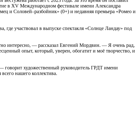
Бестужева работает с 2023 года. За это время он поставил
астие в XV Международном фестивале имени Александра
мец и Соловей–разбойник» (0+) и недавняя премьера «Ромео и
а, где участвовал в выпуске спектакля «Солнце Ландау» под
ятно интересно, — рассказал Евгений Мордвин. — Я очень рад,
ценный опыт, который, уверен, обогатит и моё творчество, и
 — говорит художественный руководитель ГРДТ имени
 всего нашего коллектива.