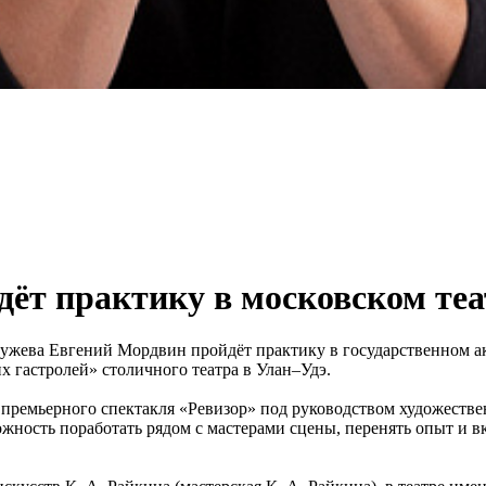
дёт практику в московском теа
тужева Евгений Мордвин пройдёт практику в государственном а
 гастролей» столичного театра в Улан–Удэ.
а премьерного спектакля «Ревизор» под руководством художеств
жность поработать рядом с мастерами сцены, перенять опыт и в