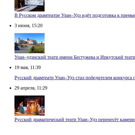
В Русском драмтеатре Улан–Удэ идёт подготовка к премь
3 июня, 15:20
Улан–удэнский театр имени Бестужева и Иркутский теат
19 мая, 11:39
Русский драмтеатр Улан–Удэ стал победителем конкурса
29 апреля, 11:29
Русский драматический театр Улан–Удэ перенесёт камер