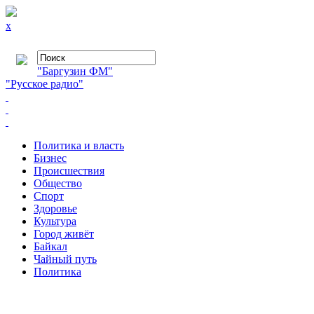
x
"Баргузин ФМ"
"Русское радио"
Политика и власть
Бизнес
Происшествия
Общество
Cпорт
Здоровье
Культура
Город живёт
Байкал
Чайный путь
Политика