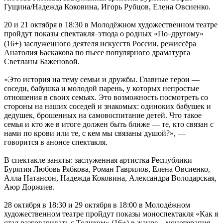
Гущина/Надежда Коковина, Игорь Рубцов, Елена Овсиенко.
20 и 21 октября в 18:30 в Молодёжном художественном театре
пройдут показы спектакля
этюда о родных «По
другому»
–
–
(16+) заслуженного деятеля искусств России, режиссёра
Анатолия Баскакова по пьесе популярного драматурга
Светланы Баженовой.
«Это история на тему семьи и дружбы. Главные герои —
соседи, бабушка и молодой парень, у которых непростые
отношения в своих семьях. Это возможность посмотреть со
стороны на наших соседей и знакомых: одиноких бабушек и
дедушек, брошенных на самовоспитание детей. Что такое
семья и кто же в итоге должен быть ближе — те, кто связан с
нами по крови или те, с кем мы связаны душой?», —
говорится в анонсе спектакля.
В спектакле заняты: заслуженная артистка Республики
Бурятия Любовь Рябкова, Роман Гаврилов, Елена Овсиенко,
Алла Натансон, Надежда Коковина, Александра Володарская,
Аюр Доржиев.
28 октября в 18:30 и 29 октября в 18:00 в Молодёжном
художественном театре пройдут показы моноспектакля «Как я
стал разговаривать с Толиком» (16+) в жанре – монотерапия.