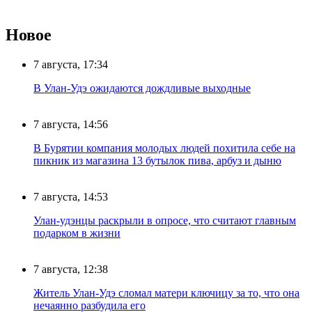
Новое
7 августа, 17:34
В Улан-Удэ ожидаются дождливые выходные
7 августа, 14:56
В Бурятии компания молодых людей похитила себе на
пикник из магазина 13 бутылок пива, арбуз и дыню
7 августа, 14:53
Улан-удэнцы раскрыли в опросе, что считают главным
подарком в жизни
7 августа, 12:38
Житель Улан-Удэ сломал матери ключицу за то, что она
нечаянно разбудила его