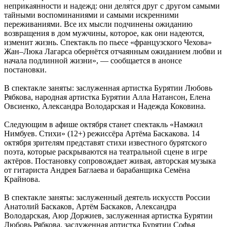
неприкаянности и надежд: они делятся друг с другом самыми
тайными воспоминаниями и самыми искренними
переживаниями. Все их мысли подчинены ожиданию
возвращения в дом мужчины, которое, как они надеются,
изменит жизнь. Спектакль по пьесе «французского Чехова»
Жан–Люка Лагарса обернётся отчаянным ожиданием любви и
начала подлинной жизни», — сообщается в анонсе
постановки.
В спектакле заняты: заслуженная артистка Бурятии Любовь
Рябкова, народная артистка Бурятии Алла Натансон, Елена
Овсиенко, Александра Володарская и Надежда Коковина.
Следующим в афише октября станет спектакль «Намжил
Нимбуев. Стихи» (12+) режиссёра Артёма Баскакова. 14
октября зрителям представят стихи известного бурятского
поэта, которые раскрываются на театральной сцене в игре
актёров. Постановку сопровождает живая, авторская музыка
от гитариста Андрея Баглаева и барабанщика Семёна
Крайнова.
В спектакле заняты: заслуженный деятель искусств России
Анатолий Баскаков, Артём Баскаков, Александра
Володарская, Аюр Доржиев, заслуженная артистка Бурятии
Любовь Рябкова, заслуженная артистка Бурятии Софья