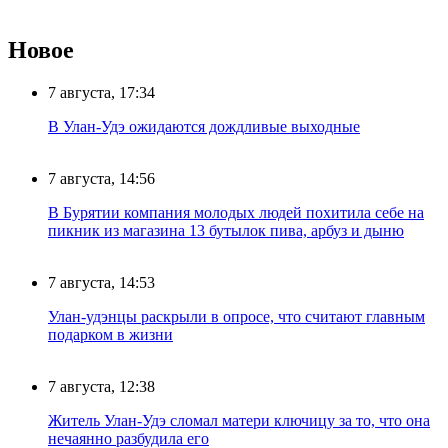
Новое
7 августа, 17:34
В Улан-Удэ ожидаются дождливые выходные
7 августа, 14:56
В Бурятии компания молодых людей похитила себе на
пикник из магазина 13 бутылок пива, арбуз и дыню
7 августа, 14:53
Улан-удэнцы раскрыли в опросе, что считают главным
подарком в жизни
7 августа, 12:38
Житель Улан-Удэ сломал матери ключицу за то, что она
нечаянно разбудила его