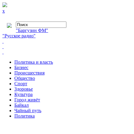
x
"Баргузин ФМ"
"Русское радио"
Политика и власть
Бизнес
Происшествия
Общество
Cпорт
Здоровье
Культура
Город живёт
Байкал
Чайный путь
Политика