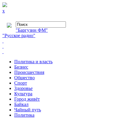
x
"Баргузин ФМ"
"Русское радио"
Политика и власть
Бизнес
Происшествия
Общество
Cпорт
Здоровье
Культура
Город живёт
Байкал
Чайный путь
Политика