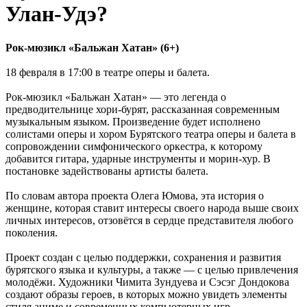
Улан-Удэ?
Рок-мюзикл «Бальжан Хатан» (6+)
18 февраля в 17:00 в театре оперы и балета.
Рок-мюзикл «‎Бальжан Хатан»‎ — это легенда о
предводительнице хори-бурят, рассказанная современным
музыкальным языком. Произведение будет исполнено
солистами оперы и хором Бурятского театра оперы и балета в
сопровождении симфонического оркестра, к которому
добавится гитара, ударные инструменты и морин-хур. В
постановке задействованы артисты балета.
По словам автора проекта Олега Юмова, эта история о
женщине, которая ставит интересы своего народа выше своих
личных интересов, отзовётся в сердце представителя любого
поколения.
Проект создан с целью поддержки, сохранения и развития
бурятского языка и культуры, а также — с целью привлечения
молодёжи. Художники Чимита Зундуева и Сэсэг Дондокова
создают образы героев, в которых можно увидеть элементы
стиля аниме и современных компьютерных игр.