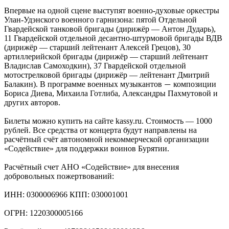
Впервые на одной сцене выступят военно-духовые оркестры
Улан-Удэнского военного гарнизона: пятой Отдельной
Гвардейской танковой бригады (дирижёр — Антон Дударь),
11 Гвардейской отдельной десантно-штурмовой бригады ВДВ
(дирижёр — старший лейтенант Алексей Грецов), 30
артиллерийской бригады (дирижёр — старший лейтенант
Владислав Самоходкин), 37 Гвардейской отдельной
мотострелковой бригады (дирижёр — лейтенант Дмитрий
Балакин). В программе военных музыкантов
композиции
—
Бориса Диева, Михаила Готлиба, Александры Пахмутовой и
других авторов.
Билеты можно купить на сайте kassy.ru. Стоимость — 1000
рублей. Все средства от концерта будут направлены на
расчётный счёт автономной некоммерческой организации
«Содействие» для поддержки воинов Бурятии.
Расчётный счет АНО «Содействие» для внесения
добровольных пожертвований:
ИНН: 0300006966 КПП: 030001001
ОГРН: 1220300005166