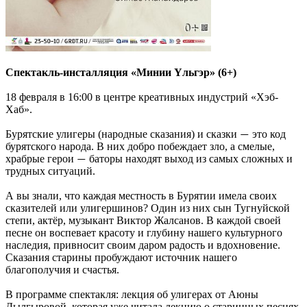
Спектакль-инсталляция «Минии Yльгэр» (6+)
18 февраля в 16:00 в центре креативных индустрий «Хэб-
Хаб».
Бурятские улигеры (народные сказания) и сказки
это код
—
бурятского народа. В них добро побеждает зло, а смелые,
храбрые герои
баторы находят выход из самых сложных и
—
трудных ситуаций.
А вы знали, что каждая местность в Бурятии имела своих
сказителей или улигершинов? Один из них сын Тугнуйской
степи, актёр, музыкант Виктор Жалсанов. В каждой своей
песне он воспевает красоту и глубину нашего культурного
наследия, привносит своим даром радость и вдохновение.
Сказания старины пробуждают источник нашего
благополучия и счастья.
В программе спектакля: лекция об улигерах от Аюны
Дылгыровой, которая уже читала лекцию о старинных песнях