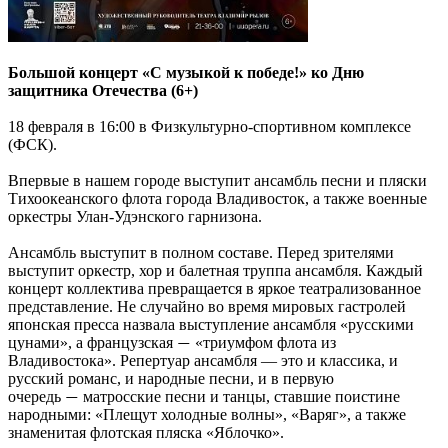
Большой концерт «С музыкой к победе!» ко Дню
защитника Отечества (6+)
18 февраля в 16:00 в Физкультурно-спортивном комплексе
(ФСК).
Впервые в нашем городе выступит ансамбль песни и пляски
Тихоокеанского флота города Владивосток, а также военные
оркестры Улан-Удэнского гарнизона.
Ансамбль выступит в полном составе. Перед зрителями
выступит оркестр, хор и балетная труппа ансамбля. Каждый
концерт коллектива превращается в яркое театрализованное
представление. Не случайно во время мировых гастролей
японская пресса назвала выступление ансамбля «русскими
цунами», а французская
«триумфом флота из
—
Владивостока». Репертуар ансамбля — это и классика, и
русский романс, и народные песни, и в первую
очередь
матросские песни и танцы, ставшие поистине
—
народными: «Плещут холодные волны», «Варяг», а также
знаменитая флотская пляска «Яблочко».