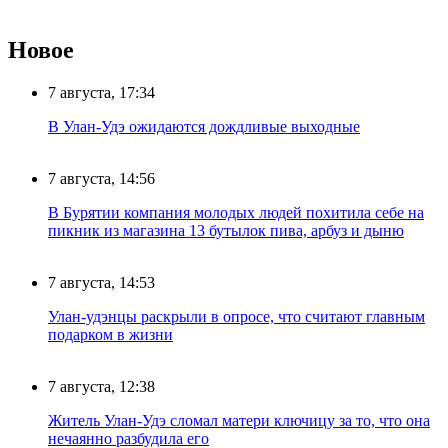
Новое
7 августа, 17:34
В Улан-Удэ ожидаются дождливые выходные
7 августа, 14:56
В Бурятии компания молодых людей похитила себе на
пикник из магазина 13 бутылок пива, арбуз и дыню
7 августа, 14:53
Улан-удэнцы раскрыли в опросе, что считают главным
подарком в жизни
7 августа, 12:38
Житель Улан-Удэ сломал матери ключицу за то, что она
нечаянно разбудила его