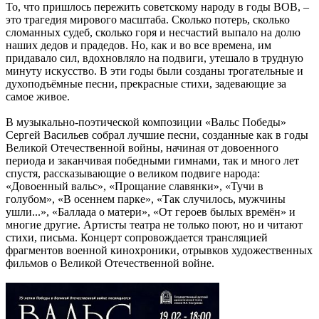
То, что пришлось пережить советскому народу в годы ВОВ, –
это трагедия мирового масштаба. Сколько потерь, сколько
сломанных судеб, сколько горя и несчастий выпало на долю
наших дедов и прадедов. Но, как и во все времена, им
придавало сил, вдохновляло на подвиги, утешало в трудную
минуту искусство. В эти годы были созданы трогательные и
духоподъёмные песни, прекрасные стихи, задевающие за
самое живое.
В музыкально-поэтической композиции «Вальс Победы»
Сергей Васильев собрал лучшие песни, созданные как в годы
Великой Отечественной войны, начиная от довоенного
периода и заканчивая победными гимнами, так и много лет
спустя, рассказывающие о великом подвиге народа:
«Довоенный вальс», «Прощание славянки», «Тучи в
голубом», «В осеннем парке», «Так случилось, мужчины
ушли...», «Баллада о матери», «От героев былых времён» и
многие другие. Артисты театра не только поют, но и читают
стихи, письма. Концерт сопровождается трансляцией
фрагментов военной кинохроники, отрывков художественных
фильмов о Великой Отечественной войне.