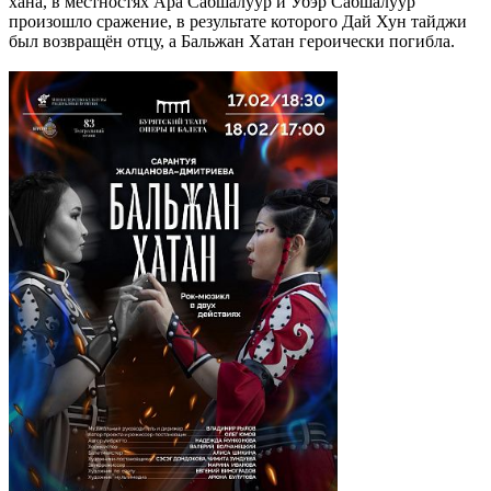
хана, в местностях Ара Сабшалуур и Убэр Сабшалуур
произошло сражение, в результате которого Дай Хун тайджи
был возвращён отцу, а Бальжан Хатан героически погибла.