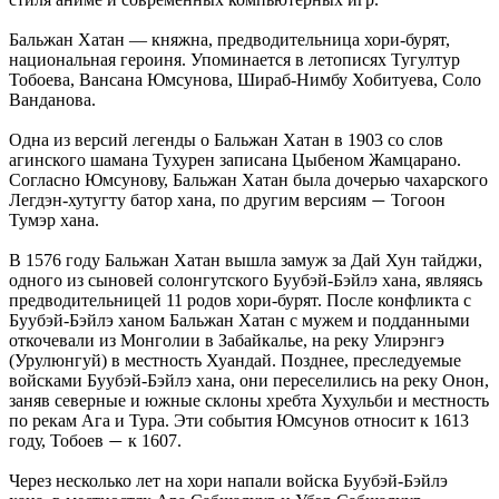
Бальжан Хатан — княжна, предводительница хори-бурят,
национальная героиня. Упоминается в летописях Тугултур
Тобоева, Вансана Юмсунова, Шираб-Нимбу Хобитуева, Соло
Ванданова.
Одна из версий легенды о Бальжан Хатан в 1903 со слов
агинского шамана Тухурен записана Цыбеном Жамцарано.
Согласно Юмсунову, Бальжан Хатан была дочерью чахарского
Легдэн-хутугту батор хана, по другим версиям
Тогоон
—
Тумэр хана.
В 1576 году Бальжан Хатан вышла замуж за Дай Хун тайджи,
одного из сыновей солонгутского Буубэй-Бэйлэ хана, являясь
предводительницей 11 родов хори-бурят. После конфликта с
Буубэй-Бэйлэ ханом Бальжан Хатан с мужем и подданными
откочевали из Монголии в Забайкалье, на реку Улирэнгэ
(Урулюнгуй) в местность Хуандай. Позднее, преследуемые
войсками Буубэй-Бэйлэ хана, они переселились на реку Онон,
заняв северные и южные склоны хребта Хухульби и местность
по рекам Ага и Тура. Эти события Юмсунов относит к 1613
году, Тобоев
к 1607.
—
Через несколько лет на хори напали войска Буубэй-Бэйлэ