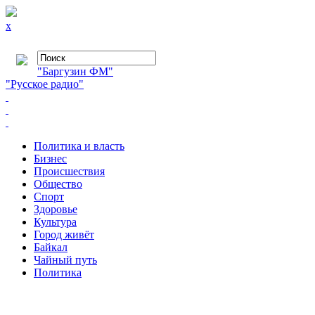
x
"Баргузин ФМ"
"Русское радио"
Политика и власть
Бизнес
Происшествия
Общество
Cпорт
Здоровье
Культура
Город живёт
Байкал
Чайный путь
Политика