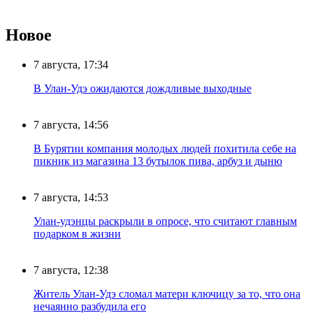
Новое
7 августа, 17:34
В Улан-Удэ ожидаются дождливые выходные
7 августа, 14:56
В Бурятии компания молодых людей похитила себе на
пикник из магазина 13 бутылок пива, арбуз и дыню
7 августа, 14:53
Улан-удэнцы раскрыли в опросе, что считают главным
подарком в жизни
7 августа, 12:38
Житель Улан-Удэ сломал матери ключицу за то, что она
нечаянно разбудила его