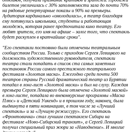
билетов увеличилась с 30% заполняемости зала до почти 70%
на рядовые репертуарные показы и 90% на премьеры.
Аудитория кардинально «омолодилась», в театр благодаря
ему потянулись школьники, студенты и работающая
молодежь, которая ранее предпочитала кино театру. Его
любят зрители, его имя на афише – залог того, что спектакль
будет раскуплен в кратчайшие сроки".
"Его спектакли постоянно были отмечены театральным
сообществом России. Только с приходом Сергея Левицкого на
должность художественного руководителя, спектакли
театра стали попадать в список ста самых заметных
постановок России самого престижного театрального
фестиваля «Золотая маска». Ежегодно среди почти 500
театров страны Русский драматический театр из Бурятии
попадал в лонг-лист «Золотой маски» и был на слуху. Каждая
премьера Сергея Левицкого была отмечена «Золотой маской»
в лонг-листе, попадала во внеконкурсные программы «Маска
Плюс» и «Детский Уикенд» и в прошлом году, наконец, была
выдвинута в пяти номинациях, в том числе за «Лучший
спектакль» и за «Лучшую режиссуру». Его спектакль
«Фронтовичка» стал лучшим спектаклем Сибири на
фестивале «Ново-Сибирский транзит», а Сергей Левицкий
получил специальный приз жюри за «Наводнение». И многие