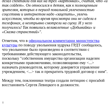
делал спектакли для них на трех «картонках», считая, что «и
так сойдет». Он относился к детям, как к полноценным
зрителям, которых в период повальной увлеченностью
соцсетями и интернетом надо «зацепить», увлечь
искусством, чтобы во время просмотра они не сидели в
телефонах, а неотрывно смотрели на сцену. И у него
получилось! Так появились великолепные «Добывайки» и
«Сказка странствий»".
Отметим, что в
официальном комментарии министерства
культуры
по поводу увольнения худрука ГРДТ сообщалось,
что увольнение было произведено в соответствии с
требованиями действующего законодательства
,
поскольку
"собственник имущества организации наделен
конкретными правомочиями, позволяющими ему <...>
назначать руководителя, которому доверяется управление
учреждением, <...> так и прекратить трудовой договор с ним".
Между тем, поклонники театра создали петицию с просьбой
восстановить Сергея Левицкого в должности.
↓