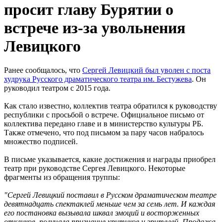
просит главу Бурятии о
встрече из-за увольнения
Левицкого
Ранее сообщалось, что
Сергей Левицкий был уволен с поста
худрука Русского драматического театра им. Бестужева
. Он
руководил театром с 2015 года.
Как стало известно, коллектив театра обратился к руководству
республики с просьбой о встрече. Официальное письмо от
коллектива передано главе и в министерство культуры РБ.
Также отмечено, что под письмом за пару часов набралось
множество подписей.
В письме указывается, какие достижения и награды приобрел
театр при руководстве Сергея Левицкого. Некоторые
фрагменты из обращения труппы:
"Сергей Левицкий поставил в Русском драматическом театре
девятнадцать спектаклей меньше чем за семь лет. И каждая
его постановка вызывала шквал эмоций и восторженных
откликов, получала признание критиков и зрителей. Продажа