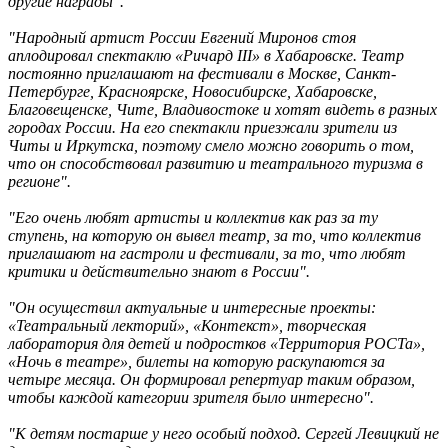
другие награды".
"Народный артист России Евгений Миронов стоя
аплодировал спектаклю «Ричард III» в Хабаровске. Театр
постоянно приглашают на фестивали в Москве, Санкт-
Петербурге, Красноярске, Новосибирске, Хабаровске,
Благовещенске, Чите, Владивостоке и хотят видеть в разных
городах России. На его спектакли приезжали зрители из
Читы и Иркутска, поэтому смело можно говорить о том,
что он способствовал развитию и театрального туризма в
регионе".
"Его очень любят артисты и коллектив как раз за ту
ступень, на которую он вывел театр, за то, что коллектив
приглашают на гастроли и фестивали, за то, что любят
критики и действительно знают в России".
"Он осуществил актуальные и интересные проекты:
«Театральный лекторий», «Контекст», творческая
лаборатория для детей и подростков «Территория РОСТа»,
«Ночь в театре», билеты на которую раскупаются за
четыре месяца. Он формировал репертуар таким образом,
чтобы каждой категории зрителя было интересно".
"К детям постарше у него особый подход. Сергей Левицкий не