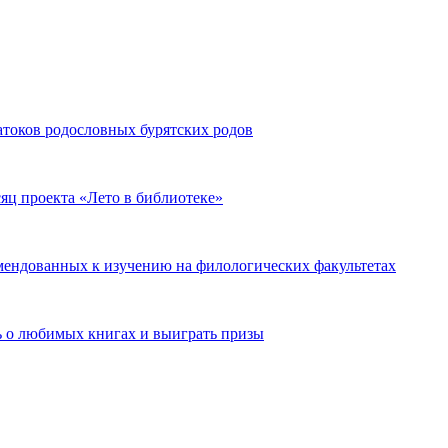
атоков родословных бурятских родов
ц проекта «Лето в библиотеке»
омендованных к изучению на филологических факультетах
ь о любимых книгах и выиграть призы