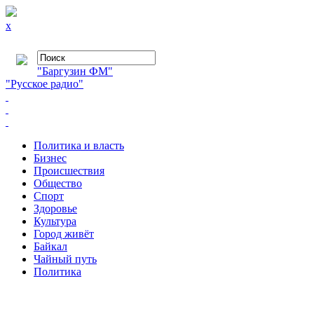
x
"Баргузин ФМ"
"Русское радио"
Политика и власть
Бизнес
Происшествия
Общество
Cпорт
Здоровье
Культура
Город живёт
Байкал
Чайный путь
Политика