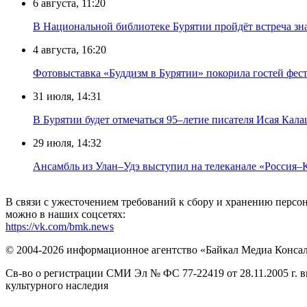
6 августа, 11:20
В Национальной библиотеке Бурятии пройдёт встреча зн
4 августа, 16:20
Фотовыставка «Буддизм в Бурятии» покорила гостей фест
31 июля, 14:31
В Бурятии будет отмечаться 95–летие писателя Исая Кал
29 июля, 14:32
Ансамбль из Улан–Удэ выступил на телеканале «Россия–
В связи с ужесточением требований к сбору и хранению перс
можно в наших соцсетях:
https://vk.com/bmk.news
© 2004-2026 информационное агентство «Байкал Медиа Конса
Св-во о регистрации СМИ Эл № ФС 77-22419 от 28.11.2005 г. 
культурного наследия