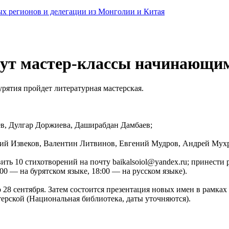
ных регионов и делегации из Монголии и Китая
дут мастер-классы начинающи
рятия пройдет литературная мастерская.
уев, Дулгар Доржиева, Даширабдан Дамбаев;
Юрий Извеков, Валентин Литвинов, Евгений Мудров, Андрей Мух
вить 10 стихотворений на почту baikalsoiol@yandex.ru; принест
:00 — на бурятском языке, 18:00 — на русском языке).
 28 сентября. Затем состоится презентация новых имен в рамках 
терской (Национальная библиотека, даты уточняются).