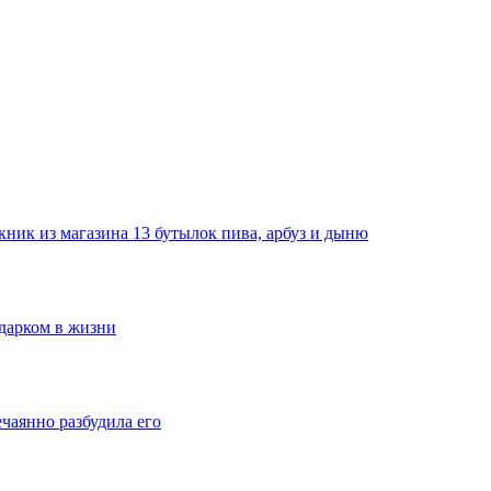
ник из магазина 13 бутылок пива, арбуз и дыню
одарком в жизни
ечаянно разбудила его