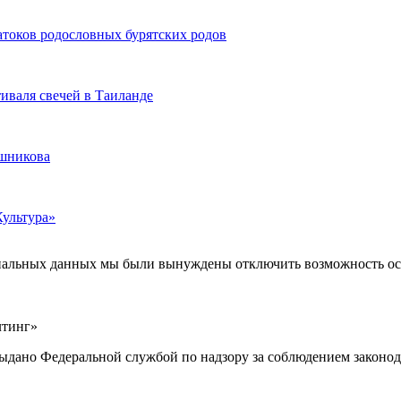
атоков родословных бурятских родов
иваля свечей в Таиланде
ашникова
Культура»
ональных данных мы были вынуждены отключить возможность ост
лтинг»
выдано Федеральной службой по надзору за соблюдением законод