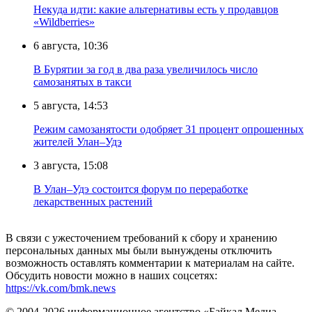
Некуда идти: какие альтернативы есть у продавцов
«Wildberries»
6 августа, 10:36
В Бурятии за год в два раза увеличилось число
самозанятых в такси
5 августа, 14:53
Режим самозанятости одобряет 31 процент опрошенных
жителей Улан–Удэ
3 августа, 15:08
В Улан–Удэ состоится форум по переработке
лекарственных растений
В связи с ужесточением требований к сбору и хранению
персональных данных мы были вынуждены отключить
возможность оставлять комментарии к материалам на сайте.
Обсудить новости можно в наших соцсетях:
https://vk.com/bmk.news
© 2004-2026 информационное агентство «Байкал Медиа