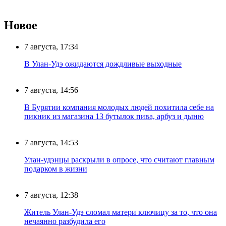
Новое
7 августа, 17:34
В Улан-Удэ ожидаются дождливые выходные
7 августа, 14:56
В Бурятии компания молодых людей похитила себе на
пикник из магазина 13 бутылок пива, арбуз и дыню
7 августа, 14:53
Улан-удэнцы раскрыли в опросе, что считают главным
подарком в жизни
7 августа, 12:38
Житель Улан-Удэ сломал матери ключицу за то, что она
нечаянно разбудила его