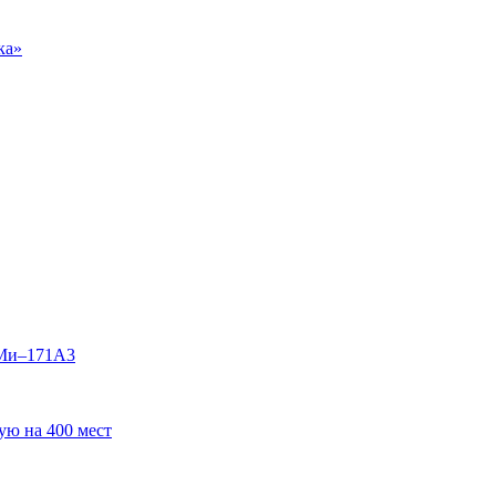
ка»
 Ми–171А3
ую на 400 мест