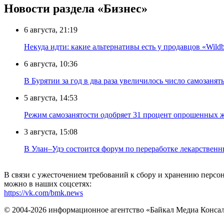
Новости раздела «Бизнес»
6 августа, 21:19
Некуда идти: какие альтернативы есть у продавцов «Wildb
6 августа, 10:36
В Бурятии за год в два раза увеличилось число самозанят
5 августа, 14:53
Режим самозанятости одобряет 31 процент опрошенных 
3 августа, 15:08
В Улан–Удэ состоится форум по переработке лекарственн
В связи с ужесточением требований к сбору и хранению перс
можно в наших соцсетях:
https://vk.com/bmk.news
© 2004-2026 информационное агентство «Байкал Медиа Конса