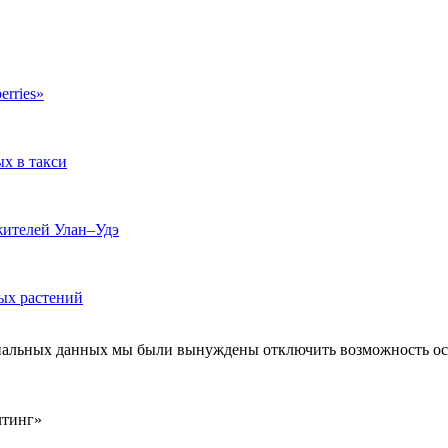
erries»
ых в такси
жителей Улан–Удэ
ых растений
ональных данных мы были вынуждены отключить возможность ост
лтинг»