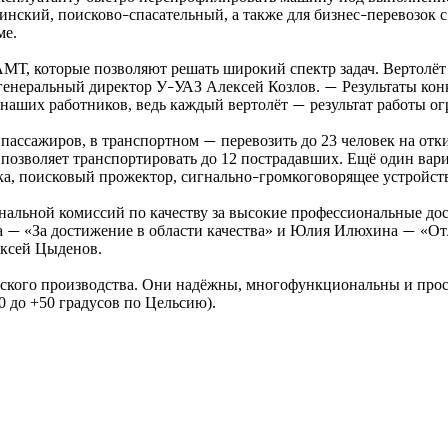
цинский, поисково
спасательный, а также для бизнес
перевозок 
–
–
ме.
МТ, которые позволяют решать широкий спектр задач. Вертолёт
генеральный директор У
УАЗ Алексей Козлов.
Результаты кон
–
—
 наших работников, ведь каждый вертолёт
результат работы о
—
 пассажиров, в транспортном
перевозить до 23 человек на отк
—
позволяет транспортировать до 12 пострадавших. Ещё один вар
ка, поисковый прожектор, сигнально
громкоговорящее устройст
–
ональной комиссий по качеству за высокие профессиональные д
а
«За достижение в области качества» и Юлия Илюхина
«Отл
—
—
ексей Цыденов.
ского производства. Они надёжны, многофункциональны и прос
0 до +50 градусов по Цельсию).