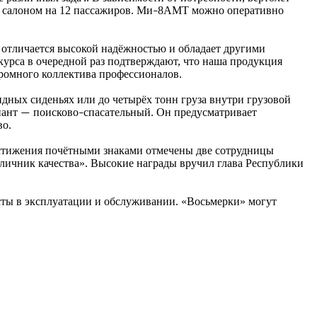
с салоном на 12 пассажиров. Ми
8АМТ можно оперативно
–
 отличается высокой надёжностью и обладает другими
курса в очередной раз подтверждают, что наша продукция
громного коллектива профессионалов.
идных сиденьях или до четырёх тонн груза внутри грузовой
иант
поисково
спасательный. Он предусматривает
—
–
во.
остижения почётными знаками отмечены две сотрудницы
ичник качества». Высокие награды вручил глава Республики
ты в эксплуатации и обслуживании. «Восьмерки» могут