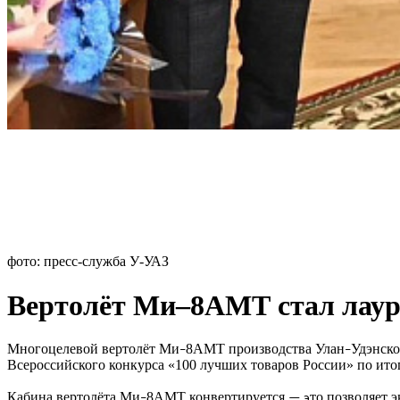
фото: пресс-служба У-УАЗ
Вертолёт Ми–8АМТ стал лауре
Многоцелевой вертолёт Ми
8АМТ производства Улан
Удэнско
–
–
Всероссийского конкурса «100 лучших товаров России» по итог
Кабина вертолёта Ми
8АМТ конвертируется
то позволяет 
–
— э