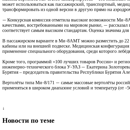
может использоваться как пассажирский, транспортный, меди
трансформировать из одной версии в другую прямо на аэродро
Конкурсная комиссия отметила высокие возможности Ми
8А
—
–
качествами, востребованными на мировом рынке,
рассказал 
—
соответствует самым высоким стандартам. Оценка значима для
В пассажирском варианте в Ми
8АМТ можно разместить до 22
–
кабины или на внешней подвеске. Медицинская конфигурация 
применение специального оборудования, среди которого лебёд
Кроме того, программой «100 лучших товаров России» и реги
инженерно
технического блока У
УАЗ
Екатерина Золоторев
–
–
—
Бурятия – председатель правительства Республики Бурятия Ал
Вертолёты типа Ми
8/171
самые массовые вертолёты россий
–
—
применяться в широком диапазоне условий и температур (от
5
–
↓
Новости по теме