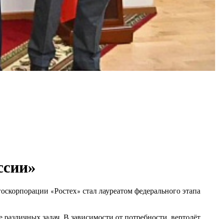
ссии»
 госкорпорации
Ростех
стал лауреатом федерального этапа
«
»
различных задач. В зависимости от потребности, вертолёт