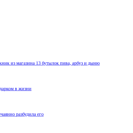
ник из магазина 13 бутылок пива, арбуз и дыню
одарком в жизни
ечаянно разбудила его