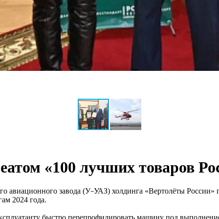
атом «100 лучших товаров Ро
го авиационного завода (У
УАЗ) холдинга «Вертолёты России»
–
ам 2024 года.
эксплуатанту быстро перепрофилировать машину под выполнение 