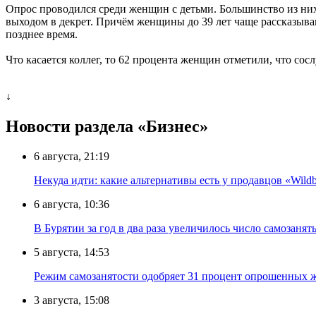
Опрос проводился среди женщин с детьми. Большинство из них
выходом в декрет. Причём женщины до 39 лет чаще рассказываю
позднее время.
Что касается коллег, то 62 процента женщин отметили, что со
↓
Новости раздела «Бизнес»
6 августа, 21:19
Некуда идти: какие альтернативы есть у продавцов «Wildb
6 августа, 10:36
В Бурятии за год в два раза увеличилось число самозанят
5 августа, 14:53
Режим самозанятости одобряет 31 процент опрошенных 
3 августа, 15:08