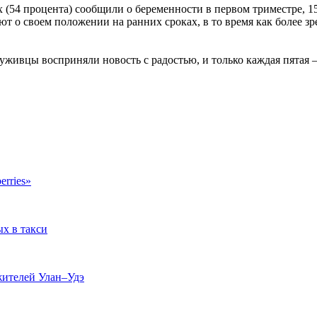
 (54 процента) сообщили о беременности в первом триместре, 1
т о своем положении на ранних сроках, в то время как более зр
служивцы восприняли новость с радостью, и только каждая пятая
erries»
ых в такси
жителей Улан–Удэ