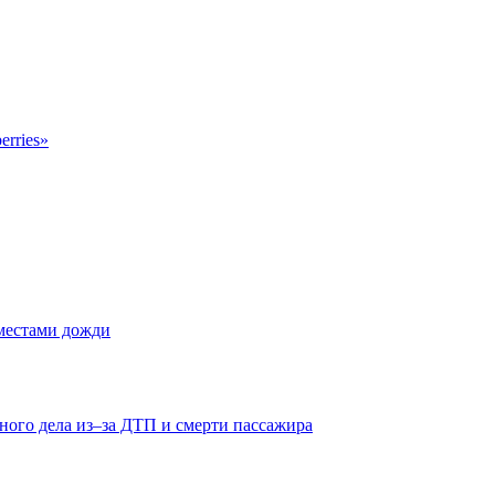
erries»
 местами дожди
ного дела из–за ДТП и смерти пассажира