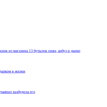
ник из магазина 13 бутылок пива, арбуз и дыню
одарком в жизни
ечаянно разбудила его