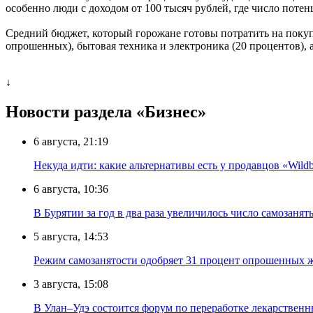
особенно люди с доходом от 100 тысяч рублей, где число поте
Средний бюджет, который горожане готовы потратить на покуп
опрошенных), бытовая техника и электроника (20 процентов), а
↓
Новости раздела «Бизнес»
6 августа, 21:19
Некуда идти: какие альтернативы есть у продавцов «Wildb
6 августа, 10:36
В Бурятии за год в два раза увеличилось число самозанят
5 августа, 14:53
Режим самозанятости одобряет 31 процент опрошенных 
3 августа, 15:08
В Улан–Удэ состоится форум по переработке лекарственн