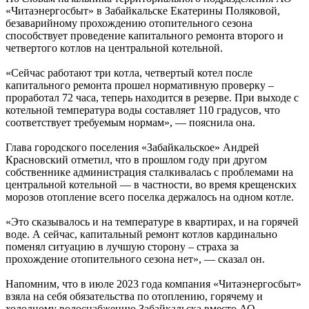
«Читаэнергосбыт» в Забайкальске Екатерины Поляковой,
безаварийному прохождению отопительного сезона
способствует проведение капитального ремонта второго и
четвертого котлов на центральной котельной.
«Сейчас работают три котла, четвертый котел после
капитального ремонта прошел нормативную проверку –
проработал 72 часа, теперь находится в резерве. При выходе с
котельной температура воды составляет 110 градусов, что
соответствует требуемым нормам», — пояснила она.
Глава городского поселения «Забайкальское» Андрей
Красновский отметил, что в прошлом году при другом
собственнике администрация сталкивалась с проблемами на
центральной котельной — в частности, во время крещенских
морозов отопление всего поселка держалось на одном котле.
«Это сказывалось и на температуре в квартирах, и на горячей
воде. А сейчас, капитальный ремонт котлов кардинально
поменял ситуацию в лучшую сторону – страха за
прохождение отопительного сезона нет», — сказал он.
Напомним, что в июле 2023 года компания «Читаэнергосбыт»
взяла на себя обязательства по отоплению, горячему и
холодному водоснабжению Забайкальска вместо АО