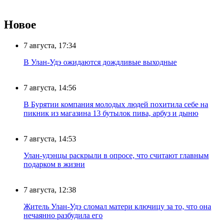
Новое
7 августа, 17:34
В Улан-Удэ ожидаются дождливые выходные
7 августа, 14:56
В Бурятии компания молодых людей похитила себе на
пикник из магазина 13 бутылок пива, арбуз и дыню
7 августа, 14:53
Улан-удэнцы раскрыли в опросе, что считают главным
подарком в жизни
7 августа, 12:38
Житель Улан-Удэ сломал матери ключицу за то, что она
нечаянно разбудила его