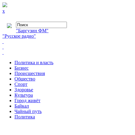
x
"Баргузин ФМ"
"Русское радио"
Политика и власть
Бизнес
Происшествия
Общество
Cпорт
Здоровье
Культура
Город живёт
Байкал
Чайный путь
Политика