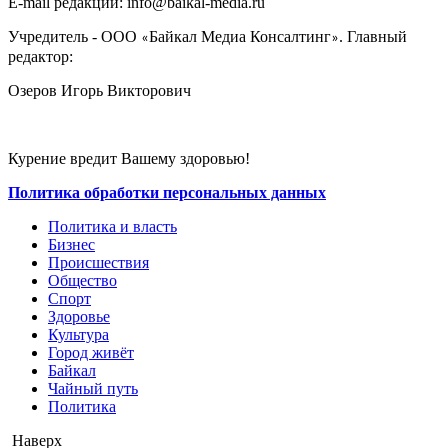
E-mail редакции: info@baikal-media.ru
Учредитель - ООО
Байкал Медиа Консалтинг
. Главный
«
»
редактор:
Озеров Игорь Викторович
Курение вредит Вашему здоровью!
Политика обработки персональных данных
Политика и власть
Бизнес
Происшествия
Общество
Cпорт
Здоровье
Культура
Город живёт
Байкал
Чайный путь
Политика
Наверх