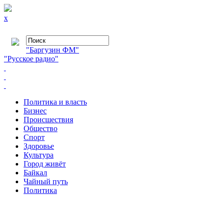
x
"Баргузин ФМ"
"Русское радио"
Политика и власть
Бизнес
Происшествия
Общество
Cпорт
Здоровье
Культура
Город живёт
Байкал
Чайный путь
Политика