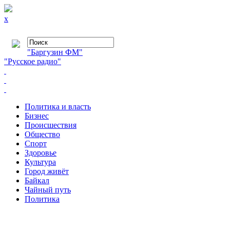
x
"Баргузин ФМ"
"Русское радио"
Политика и власть
Бизнес
Происшествия
Общество
Cпорт
Здоровье
Культура
Город живёт
Байкал
Чайный путь
Политика