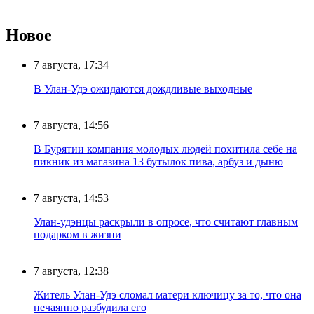
Новое
7 августа, 17:34
В Улан-Удэ ожидаются дождливые выходные
7 августа, 14:56
В Бурятии компания молодых людей похитила себе на
пикник из магазина 13 бутылок пива, арбуз и дыню
7 августа, 14:53
Улан-удэнцы раскрыли в опросе, что считают главным
подарком в жизни
7 августа, 12:38
Житель Улан-Удэ сломал матери ключицу за то, что она
нечаянно разбудила его