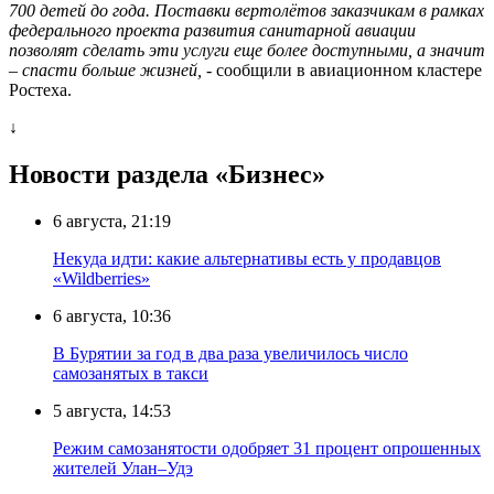
700 детей до года. Поставки вертолётов заказчикам в рамках
федерального проекта развития санитарной авиации
позволят сделать эти услуги еще более доступными, а значит
– спасти больше жизней,
- сообщили в авиационном кластере
Ростеха.
↓
Новости раздела «Бизнес»
6 августа, 21:19
Некуда идти: какие альтернативы есть у продавцов
«Wildberries»
6 августа, 10:36
В Бурятии за год в два раза увеличилось число
самозанятых в такси
5 августа, 14:53
Режим самозанятости одобряет 31 процент опрошенных
жителей Улан–Удэ