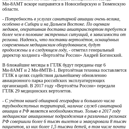
Ми-8АМТ вскоре направятся в Новосибирскую и Тюменскую
области.
-
Потребность в услугах санитарной авиации очень велика,
особенно в Сибири и на Дальнем Востоке. По оценкам
медиков, оперативная доставка авиатранспортом требуется
более чем в половине экстренных ситуаций, в зависимости от
региона. Надеюсь, что поставки вертолётов, оснащённых
современным медицинским оборудованием, будут
продолжены и в следующем году,
- отметил генеральный
директор холдинга «Вертолёты России» Андрей Богинский.
В ближайшие месяцы в ГТЛК будут переданы еще 6
Ми-8АМТ и 2 Ми-8МТВ-1. Вертолётная техника поставляется
ГТЛК в целях содействия дальнейшему обновлению
авиационного парка российских эксплуатирующих
организаций. В 2017 году «Вертолёты России» передали
ГТЛК 29 медицинских вертолетов.
-
С учётом нашей обширной географии и большого числа
труднодоступных территорий, наличие служб санитарной
авиации в РФ является необходимостью. Только в 2017 году
медицинские авиационные подразделения в различных регионах
РФ совершили более 6 тысяч вылетов и эвакуировали 8 тысяч
пациентов, из них более 1,5 тысячи детей, в том числе почти