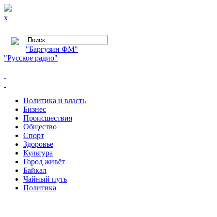
x
"Баргузин ФМ"
"Русское радио"
Политика и власть
Бизнес
Происшествия
Общество
Cпорт
Здоровье
Культура
Город живёт
Байкал
Чайный путь
Политика