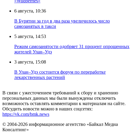
«Wildberries»
6 августа, 10:36
В Бурятии за год в два раза увеличилось число
самозанятых в такси
5 августа, 14:53
Режим самозанятости одобряет 31 процент опрошенных
жителей Улан–Удэ
3 августа, 15:08
В Улан–Удэ состоится форум по переработке
лекарственных растений
В связи с ужесточением требований к сбору и хранению
персональных данных мы были вынуждены отключить
возможность оставлять комментарии к материалам на сайте.
Обсудить новости можно в наших соцсетях:
https://vk.com/bmk.news
© 2004-2026 информационное агентство «Байкал Медиа
Консалтинг»