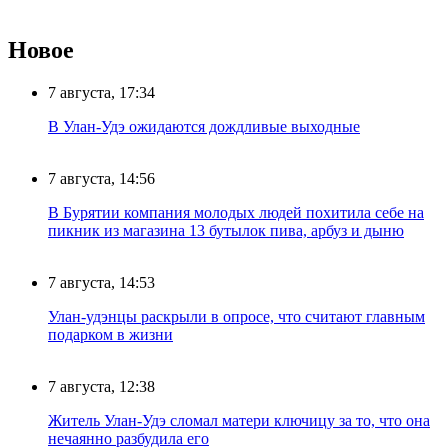
Новое
7 августа, 17:34
В Улан-Удэ ожидаются дождливые выходные
7 августа, 14:56
В Бурятии компания молодых людей похитила себе на
пикник из магазина 13 бутылок пива, арбуз и дыню
7 августа, 14:53
Улан-удэнцы раскрыли в опросе, что считают главным
подарком в жизни
7 августа, 12:38
Житель Улан-Удэ сломал матери ключицу за то, что она
нечаянно разбудила его