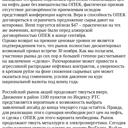
на нефть даже без вмешательства ОПЕК, фактически признав
отсутствие договорённости приемлемым исходом
предстоящей конференции картеля. Вера в способность ОПЕК
договориться и ограничить предложение сырья давит на
котировки. Brent торгуется вблизи $47 – практически на тех
же значениях, которые были перед алжирской
договорённостью ОПЕК в конце сентября.
Однако возврат на прежние ценовые уровни не является
подтверждением того, что рынок полностью дисконтировал
возможный провал встречи 30 ноября. Как мы полагаем,
участники рынка до сих пор в большей степени рассчитывают
на заключение «сделки». Разочарование может привести к
агрессивной распродаже нефтяных контрактов, а уверенность
в крепком рубле на фоне снижения сырьевых цен может
оказаться под сомнением, усилив давление на курс
национальной валюты под конец года.
Российский рынок акций продолжает тянуться вверх.
Движение в район 1100 пунктов по Индексу РТС
представляется вероятным и возможность выбрать
заявленный апсайд до конца текущего года остаётся. Правда,
для реализации этого сценария необходим рост цен на нефть,
и сделка с ОПЕК для этого варианта необходима. Рынок
продолжают тянуть металлурги и электроэнергетики. Сегодня
ждём развития импульса наверх по акциям РусГидро. Выйдя