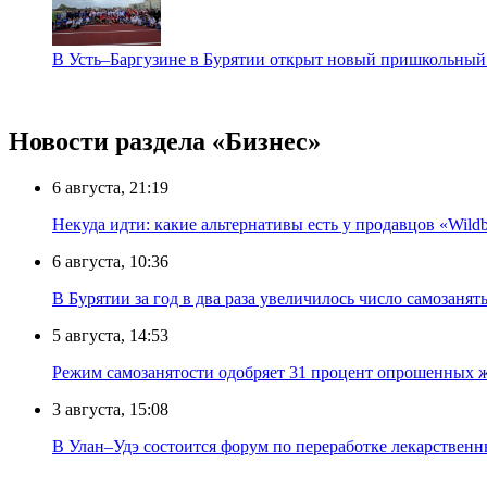
В Усть–Баргузине в Бурятии открыт новый пришкольный
Новости раздела «Бизнес»
6 августа, 21:19
Некуда идти: какие альтернативы есть у продавцов «Wildb
6 августа, 10:36
В Бурятии за год в два раза увеличилось число самозанят
5 августа, 14:53
Режим самозанятости одобряет 31 процент опрошенных 
3 августа, 15:08
В Улан–Удэ состоится форум по переработке лекарственн