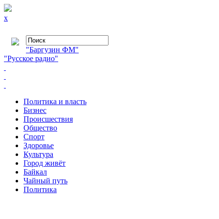
x
"Баргузин ФМ"
"Русское радио"
Политика и власть
Бизнес
Происшествия
Общество
Cпорт
Здоровье
Культура
Город живёт
Байкал
Чайный путь
Политика