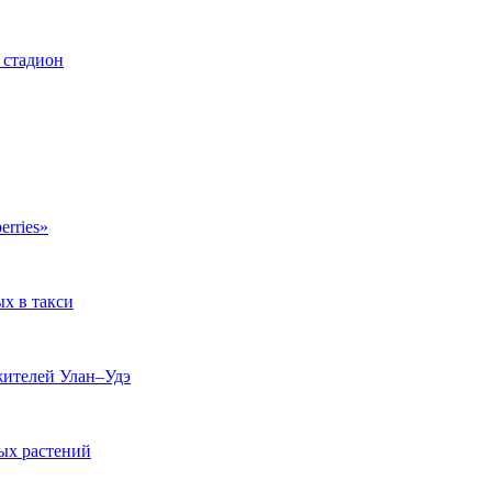
 стадион
erries»
ых в такси
жителей Улан–Удэ
ых растений