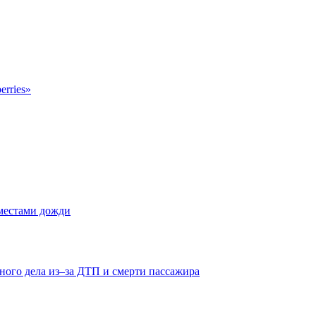
erries»
 местами дожди
ного дела из–за ДТП и смерти пассажира