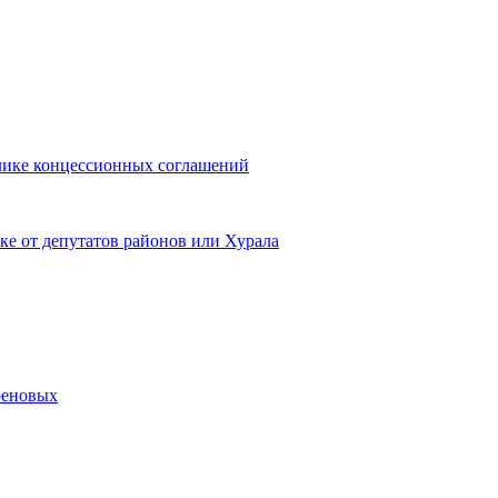
блике концессионных соглашений
ке от депутатов районов или Хурала
реновых