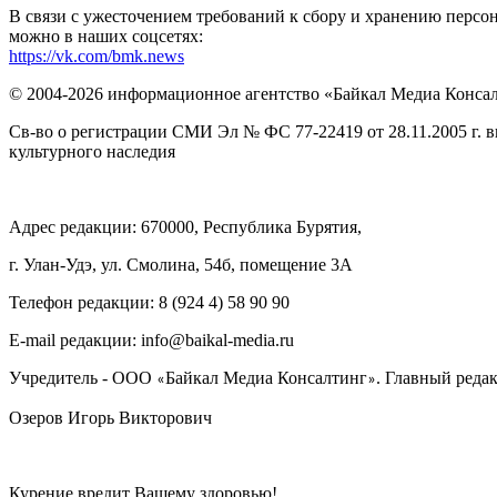
В связи с ужесточением требований к сбору и хранению перс
можно в наших соцсетях:
https://vk.com/bmk.news
© 2004-2026 информационное агентство «Байкал Медиа Конса
Св-во о регистрации СМИ Эл № ФС 77-22419 от 28.11.2005 г. 
культурного наследия
Адрес редакции: 670000, Республика Бурятия,
г. Улан-Удэ, ул. Смолина, 54б, помещение 3А
Телефон редакции: ‎‎8 (924 4) 58 90 90
E-mail редакции: info@baikal-media.ru
Учредитель - ООО
Байкал Медиа Консалтинг
. Главный редак
«
»
Озеров Игорь Викторович
Курение вредит Вашему здоровью!