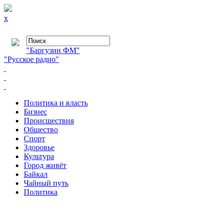
x
"Баргузин ФМ"
"Русское радио"
Политика и власть
Бизнес
Происшествия
Общество
Cпорт
Здоровье
Культура
Город живёт
Байкал
Чайный путь
Политика