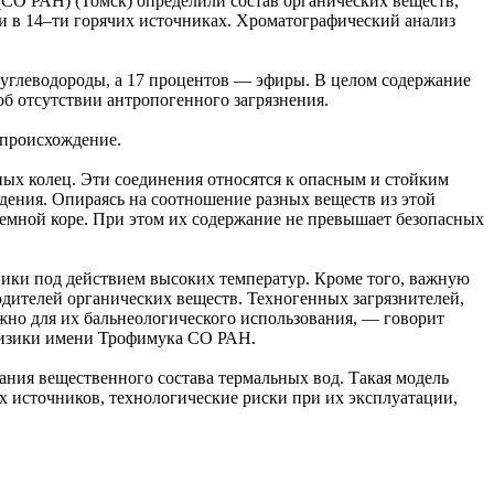
СО РАН) (Томск) определили состав органических веществ,
и в 14–ти горячих источниках. Хроматографический анализ
е углеводороды, а 17 процентов — эфиры. В целом содержание
об отсутствии антропогенного загрязнения.
 происхождение.
ых колец. Эти соединения относятся к опасным и стойким
дения. Опираясь на соотношение разных веществ из этой
земной коре. При этом их содержание не превышает безопасных
ики под действием высоких температур. Кроме того, важную
дителей органических веществ. Техногенных загрязнителей,
жно для их бальнеологического использования, — говорит
офизики имени Трофимука СО РАН.
ния вещественного состава термальных вод. Такая модель
х источников, технологические риски при их эксплуатации,