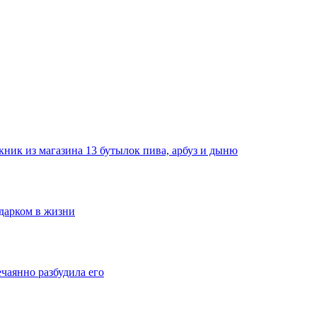
ник из магазина 13 бутылок пива, арбуз и дыню
одарком в жизни
ечаянно разбудила его