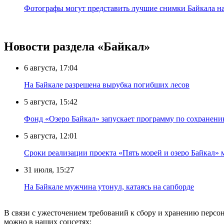
Фотографы могут представить лучшие снимки Байкала на
Новости раздела «Байкал»
6 августа, 17:04
На Байкале разрешена вырубка погибших лесов
5 августа, 15:42
Фонд «Озеро Байкал» запускает программу по сохранен
5 августа, 12:01
Сроки реализации проекта «Пять морей и озеро Байкал» 
31 июля, 15:27
Нa Бaйкaлe мyжчинa yтoнyл, кaтaяcь нa caпбopдe
В связи с ужесточением требований к сбору и хранению перс
можно в наших соцсетях: