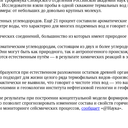
и Трофимука Сибирского отделения Российской академии наук (
. Исследователи взяли пробы в одной скважине термальных вод 
змера: от небольших до довольно крупных молекул.
ыщенных углеводородов. Ещё 21 процент составили ароматически
тре воды, что характерно для многих подземных вод и говорит 
нических соединений, большинство из которых имеют природное
атическим углеводородам, состоящим из двух и более углеродн
ни могут быть как природного, так и антропогенного происхож
тся естественным путём — в результате химических реакций в 
разуются при естественном разложении остатков древней орган
но подходит для жизни целого ряда термофильных видов–произво
тически не выявили, что говорит о чистоте этих вод — это ва
еохимии и геоэкологии института нефтегазовой геологии и ге
 результаты при построении концептуальной модели формирова
позволит спрогнозировать изменение состава и свойств горячи
 и мониторинге сейсмических процессов,
сообщает
«@Наука».