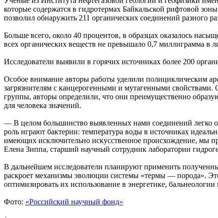
Учёные из Института нефтегазовой геологии и геофизики имен
которые содержатся в гидротермах Байкальской рифтовой зоны
позволил обнаружить 211 органических соединений разного ра
Больше всего, около 40 процентов, в образцах оказалось нас
всех органических веществ не превышало 0,7 миллиграмма в ли
Исследователи выявили в горячих источниках более 200 орга
Особое внимание авторы работы уделили полициклическим аром
загрязнителям с канцерогенными и мутагенными свойствами. О
группы, авторы определили, что они преимущественно образую
для человека значений.
— В целом большинство выявленных нами соединений легко об
роль играют бактерии: температура воды в источниках идеаль
имеющих исключительно искусственное происхождение, мы прак
Елена Зиппа, старший научный сотрудник лаборатории гидрог
В дальнейшем исследователи планируют применить полученные
раскроет механизмы эволюции системы «термы — порода». Это 
оптимизировать их использование в энергетике, бальнеологии
Фото:
«Российский научный фонд»