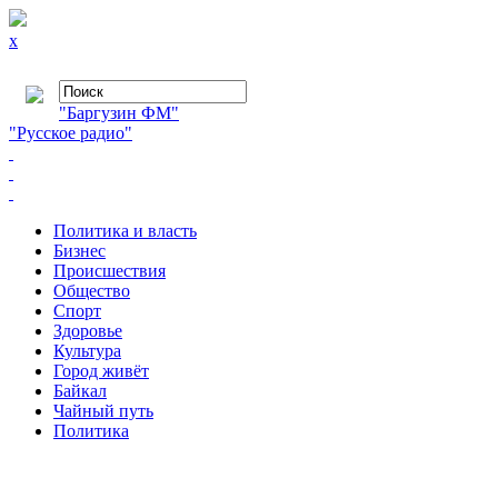
x
"Баргузин ФМ"
"Русское радио"
Политика и власть
Бизнес
Происшествия
Общество
Cпорт
Здоровье
Культура
Город живёт
Байкал
Чайный путь
Политика