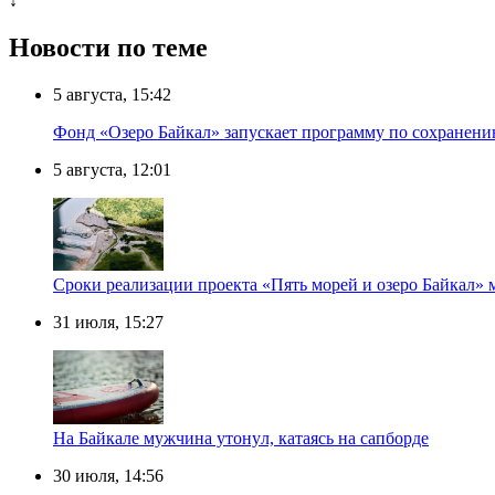
↓
Новости по теме
5 августа, 15:42
Фонд «Озеро Байкал» запускает программу по сохранен
5 августа, 12:01
Сроки реализации проекта «Пять морей и озеро Байкал» 
31 июля, 15:27
Нa Бaйкaлe мyжчинa yтoнyл, кaтaяcь нa caпбopдe
30 июля, 14:56