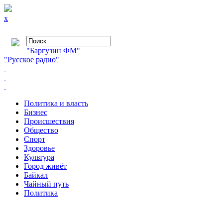
x
"Баргузин ФМ"
"Русское радио"
Политика и власть
Бизнес
Происшествия
Общество
Cпорт
Здоровье
Культура
Город живёт
Байкал
Чайный путь
Политика