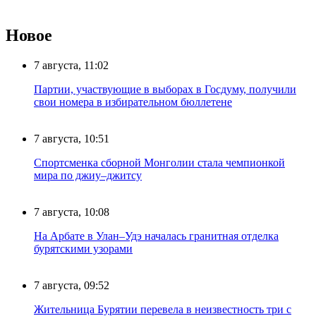
Новое
7 августа, 11:02
Партии, участвующие в выборах в Госдуму, получили
свои номера в избирательном бюллетене
7 августа, 10:51
Спортсменка сборной Монголии стала чемпионкой
мира по джиу–джитсу
7 августа, 10:08
На Арбате в Улан–Удэ началась гранитная отделка
бурятскими узорами
7 августа, 09:52
Жительница Бурятии перевела в неизвестность три с