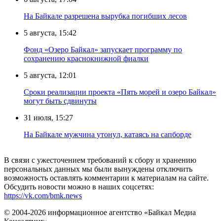
На Байкале разрешена вырубка погибших лесов
5 августа, 15:42
Фонд «Озеро Байкал» запускает программу по
сохранению краснокнижной фиалки
5 августа, 12:01
Сроки реализации проекта «Пять морей и озеро Байкал»
могут быть сдвинуты
31 июля, 15:27
Нa Бaйкaлe мyжчинa yтoнyл, кaтaяcь нa caпбopдe
В связи с ужесточением требований к сбору и хранению
персональных данных мы были вынуждены отключить
возможность оставлять комментарии к материалам на сайте.
Обсудить новости можно в наших соцсетях:
https://vk.com/bmk.news
© 2004-2026 информационное агентство «Байкал Медиа