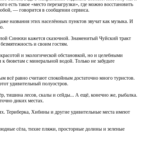
го есть такое «место перезагрузки», где можно восстановить
собой, — говорится в сообщении сервиса.
аже названия этих населённых пунктов звучат как музыка. И
о.
алой Синюхи кажется сказочной. Знаменитый Чуйский тракт
безмятежность и своим гостям.
 красотой и экологической обстановкой, но и целебными
п к бюветам с минеральной водой. Только не забудьте
рым всё равно считают спокойным достаточно много туристов.
 этот удивительный полуостров.
ёр, тишина лесов, скалы и сейды... А ещё, конечно же, рыбалка.
точно диких местах.
ших. Териберка, Хибины и другие удивительные места имеют
людные сёла, тихие пляжи, просторные долины и зеленые