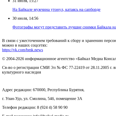
31 июля, 15:27
Нa Бaйкaлe мyжчинa yтoнyл, кaтaяcь нa caпбopдe
30 июля, 14:56
Фотографы могут представить лучшие снимки Байкала на
В связи с ужесточением требований к сбору и хранению перс
можно в наших соцсетях:
https://vk.com/bmk.news
© 2004-2026 информационное агентство «Байкал Медиа Конса
Св-во о регистрации СМИ Эл № ФС 77-22419 от 28.11.2005 г. 
культурного наследия
Адрес редакции: 670000, Республика Бурятия,
г. Улан-Удэ, ул. Смолина, 54б, помещение 3А
Телефон редакции: ‎‎8 (924 4) 58 90 90