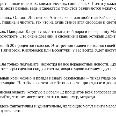
гроз
политических, климатических, социальных. Почти у каждо
—
ти места разные, ведь и характеры туристов различаются между 
вавших. Ольхон, Листвянка, Ангасолка
для любителя Байкала д
—
 тишина и чистота, так что на душе становится свободно и светл
ков. Панорама Катуни с высоты канатной дороги на вершину М
осмотреть. Это очень древний и спокойный край, который дарит 
вший 20 процентов голосов. Этот регион славен не только своей
Пятигорск, Кисловодск или Ессентуки, у вас всегда будет досту
 Вы только подумайте, несмотря на все нерадостные новости, К
 отельеры сделали скидки гостям, люди с удовольствием едут на
льный край можно и правда назвать безопасным
тихая гладь оз
—
егулярно. Не забывая о технике безопасности при отдыхе в доста
манская область, которую выбрали 12 процентов всех голосовав
ывайте, что там могут встретиться, например, медведи.
 здесь фантастичны и удивительны, желающие могут найти мало
 далековато.