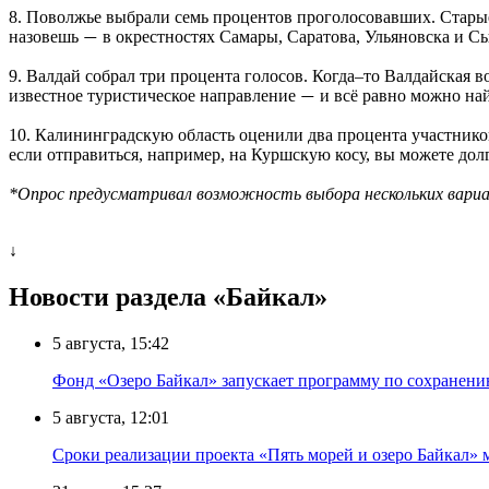
8. Поволжье выбрали семь процентов проголосовавших. Старые
назовешь
в окрестностях Самары, Саратова, Ульяновска и Сыз
—
9. Валдай собрал три процента голосов. Когда–то Валдайская в
известное туристическое направление
и всё равно можно най
—
10. Калининградскую область оценили два процента участнико
если отправиться, например, на Куршскую косу, вы можете долг
*Опрос предусматривал возможность выбора нескольких вари
↓
Новости раздела «Байкал»
5 августа, 15:42
Фонд «Озеро Байкал» запускает программу по сохранен
5 августа, 12:01
Сроки реализации проекта «Пять морей и озеро Байкал» 