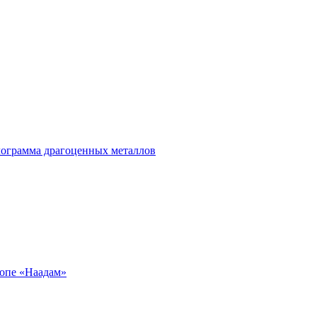
лограмма драгоценных металлов
ропе «Наадам»