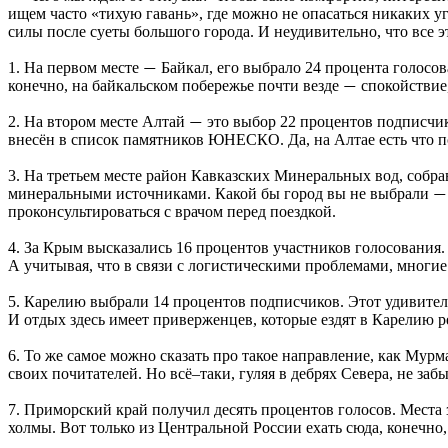
ищем часто «тихую гавань», где можно не опасаться никаких у
силы после суеты большого города. И неудивительно, что все э
1. На первом месте
Байкал, его выбрало 24 процента голосо
—
конечно, на байкальском побережье почти везде
спокойствие,
—
2. На втором месте Алтай
это выбор 22 процентов подписчи
—
внесён в список памятников ЮНЕСКО. Да, на Алтае есть что п
3. На третьем месте район Кавказских Минеральных вод, собра
минеральными источниками. Какой бы город вы не выбрали
—
проконсультироваться с врачом перед поездкой.
4. За Крым высказались 16 процентов участников голосования.
А учитывая, что в связи с логистическими проблемами, многие
5. Карелию выбрали 14 процентов подписчиков. Этот удивите
И отдых здесь имеет приверженцев, которые ездят в Карелию р
6. То же самое можно сказать про такое направление, как Мур
своих почитателей. Но всё–таки, гуляя в дебрях Севера, не заб
7. Приморский край получил десять процентов голосов. Места
холмы. Вот только из Центральной России ехать сюда, конечно,