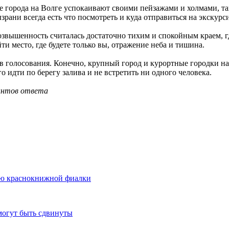
 города на Волге успокаивают своими пейзажами и холмами, так
рани всегда есть что посмотреть и куда отправиться на экскурс
озвышенность считалась достаточно тихим и спокойным краем, гд
ти место, где будете только вы, отражение неба и тишина.
в голосования. Конечно, крупный город и курортные городки на
о идти по берегу залива и не встретить ни одного человека.
антов ответа
ию краснокнижной фиалки
могут быть сдвинуты