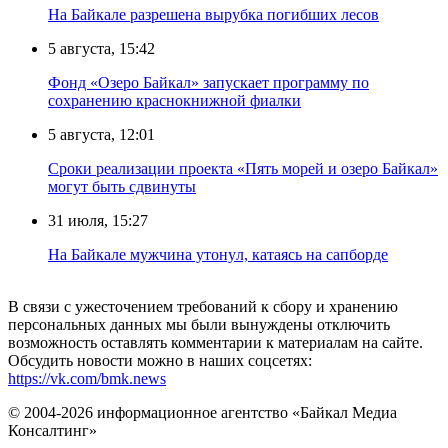
На Байкале разрешена вырубка погибших лесов
5 августа, 15:42
Фонд «Озеро Байкал» запускает программу по
сохранению краснокнижной фиалки
5 августа, 12:01
Сроки реализации проекта «Пять морей и озеро Байкал»
могут быть сдвинуты
31 июля, 15:27
Нa Бaйкaлe мyжчинa yтoнyл, кaтaяcь нa caпбopдe
В связи с ужесточением требований к сбору и хранению
персональных данных мы были вынуждены отключить
возможность оставлять комментарии к материалам на сайте.
Обсудить новости можно в наших соцсетях:
https://vk.com/bmk.news
© 2004-2026 информационное агентство «Байкал Медиа
Консалтинг»