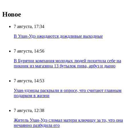
Новое
7 августа, 17:34
В Улан-Удэ ожидаются дождливые выходные
7 августа, 14:56
В Бурятии компания молодых людей похитила себе на
пикник из магазина 13 бутылок пива, арбуз и дыню
7 августа, 14:53
Улан-удэнцы раскрыли в опросе, что считают главным
подарком в жизни
7 августа, 12:38
Житель Улан-Удэ сломал матери ключицу за то, что она
нечаянно разбудила его