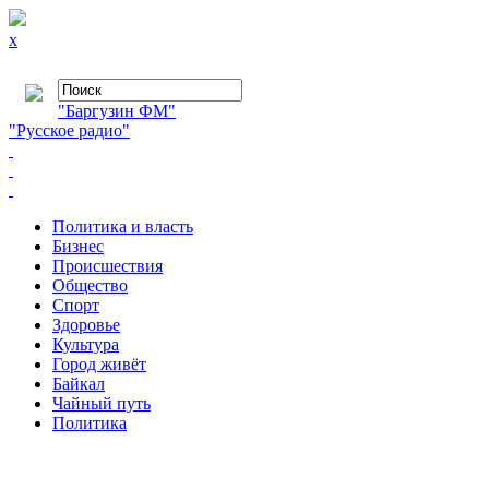
x
"Баргузин ФМ"
"Русское радио"
Политика и власть
Бизнес
Происшествия
Общество
Cпорт
Здоровье
Культура
Город живёт
Байкал
Чайный путь
Политика