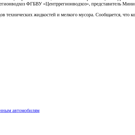
регионводхоз ФГБВУ «Центррегионводхоз», представитель Минис
в технических жидкостей и мелкого мусора. Сообщается, что к
венным автомобилям