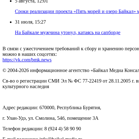
5 августа, 12:01
Сроки реализации проекта «Пять морей и озеро Байкал» 
31 июля, 15:27
Нa Бaйкaлe мyжчинa yтoнyл, кaтaяcь нa caпбopдe
В связи с ужесточением требований к сбору и хранению перс
можно в наших соцсетях:
https://vk.com/bmk.news
© 2004-2026 информационное агентство «Байкал Медиа Конса
Св-во о регистрации СМИ Эл № ФС 77-22419 от 28.11.2005 г. 
культурного наследия
Адрес редакции: 670000, Республика Бурятия,
г. Улан-Удэ, ул. Смолина, 54б, помещение 3А
Телефон редакции: ‎‎8 (924 4) 58 90 90