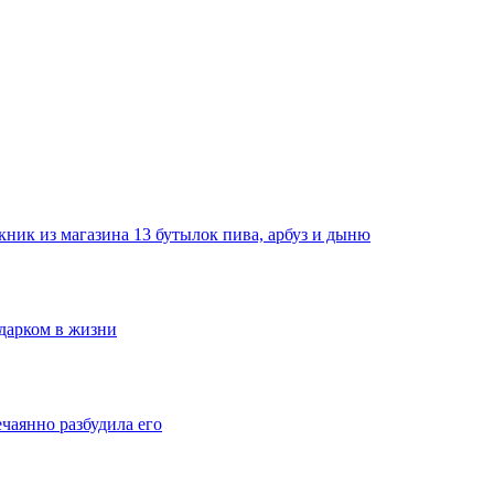
ник из магазина 13 бутылок пива, арбуз и дыню
одарком в жизни
ечаянно разбудила его