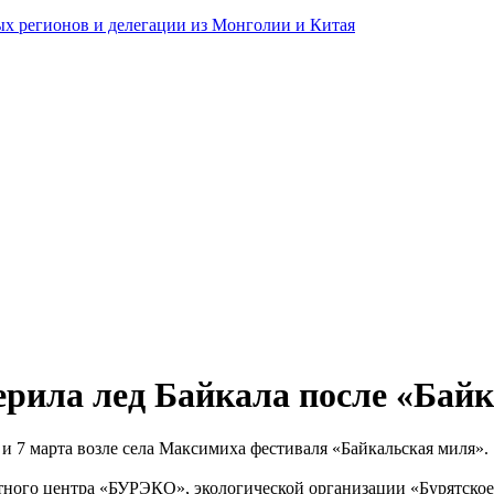
ных регионов и делегации из Монголии и Китая
рила лед Байкала после «Бай
и 7 марта возле села Максимиха фестиваля «Байкальская миля».
ного центра «БУРЭКО», экологической организации «Бурятское 