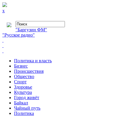
x
"Баргузин ФМ"
"Русское радио"
Политика и власть
Бизнес
Происшествия
Общество
Cпорт
Здоровье
Культура
Город живёт
Байкал
Чайный путь
Политика