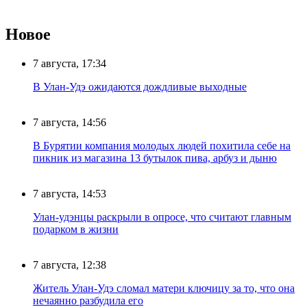
Новое
7 августа, 17:34
В Улан-Удэ ожидаются дождливые выходные
7 августа, 14:56
В Бурятии компания молодых людей похитила себе на
пикник из магазина 13 бутылок пива, арбуз и дыню
7 августа, 14:53
Улан-удэнцы раскрыли в опросе, что считают главным
подарком в жизни
7 августа, 12:38
Житель Улан-Удэ сломал матери ключицу за то, что она
нечаянно разбудила его