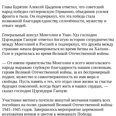
Глава Бурятии Алексей Цыденов отметил, что советский
народ победил гитлеровскую Германию, объединив усилия
фронта и тыла. Он подчеркнул, что эта победа стала
возможной благодаря единству, сплочённости, мужеству и
отваге людей.
Генеральный консул Монголии в Улан–Удэ господин
Цэрэндорж Ганхуяг отметил богатую историю сотрудничества
между Монголией и Россией и подчеркнул, что дружба между
странами начала формироваться во время битвы на Халхин–
Голе и укрепилась во время Великой Отечественной войны.
— От имени правительства Монголии и всего монгольского
народа выражаю глубокую благодарность нашим союзникам,
героям Великой Отечественной войны, за их беспримерный
подвиг, мужество и самоотверженность во имя мира и
свободы. Пусть память о тех, кто отдал свои жизни за счастье
будущих поколений, всегда будет жить в наших сердцах, —
сказал господин Цэрэндорж Ганхуяг.
Участники митинга почтили минутой молчания память всех
погибших на полях сражений Великой Отечественной войны
1941–1945 годов. Завершилось мероприятие церемонией
возложения венков и цветов к мемориалу Победы.