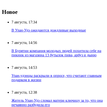
Новое
7 августа, 17:34
В Улан-Удэ ожидаются дождливые выходные
7 августа, 14:56
В Бурятии компания молодых людей похитила себе на
пикник из магазина 13 бутылок пива, арбуз и дыню
7 августа, 14:53
Улан-удэнцы раскрыли в опросе, что считают главным
подарком в жизни
7 августа, 12:38
Житель Улан-Удэ сломал матери ключицу за то, что она
нечаянно разбудила его