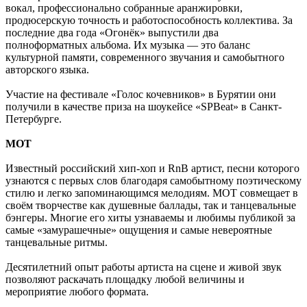
вокал, профессионально собранные аранжировки,
продюсерскую точность и работоспособность коллектива. За
последние два года «Огонёк» выпустили два
полноформатных альбома. Их музыка — это баланс
культурной памяти, современного звучания и самобытного
авторского языка.
Участие на фестивале «Голос кочевников» в Бурятии они
получили в качестве приза на шоукейсе «SPBeat» в Санкт-
Петербурге.
МОТ
Известный российский хип-хоп и RnB артист, песни которого
узнаются с первых слов благодаря самобытному поэтическому
стилю и легко запоминающимся мелодиям. МОТ совмещает в
своём творчестве как душевные баллады, так и танцевальные
бэнгеры. Многие его хиты узнаваемы и любимы публикой за
самые «замурашечные» ощущения и самые невероятные
танцевальные ритмы.
Десятилетний опыт работы артиста на сцене и живой звук
позволяют раскачать площадку любой величины и
мероприятие любого формата.