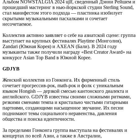
Альбом NOWSTALGIA 2024 ujlf, сведенный Дэнни Рейшем и
прошедший мастеринг в нью-йоркской студии Sterling Sound,
стал манифестом этого подхода — пластинка изобилует
скрытыми музыкальными пасхалками и сочетает
несочетаемое.
Коллектив активно заявляет о себе на азиатской сцене: группа
выступает на крупных фестивалях Playtime (Монголия),
Zandari (Южная Корея) и AXEAN (Бали). В 2024 году
музыканты также получили награду «Best Creator Award» на
конкурсе Asian Top Band в Южной Корее.
GDJYB
Женский коллектив из Гонконга. Их фирменный стиль
сочетает прогрессив-рок, math-рок и фолк с уникальным
языком Hongish — дерзкой смесью кантонского диалекта и
английского. GDJYB известны своими сложными ритмами,
резкими сменами темпа и кристально чистыми гитарными
партиями, создающими насыщенное звучание. Их песни
поднимают темы социального неравенства, давления
общества и поиска идентичности.
За пределами Гонконга группа выступала на фестивалях и
концертах по всей Азии, а также в Австралии,