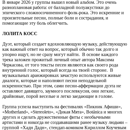
В январе 2026 у группы вышел новый альбом. Это очень
разноплановая работа: от балладной полуакустики до
эпического сложносочиненного фолк-рока. Это искренние и
пронзительные песни, полные боли и сострадания, и
помогающие эту боль облегчить.
ЛОЛИТА КОСС
Дуэт, который создает вдохновляющую музыку, действующую
как важный ответ на вопрос, который обычно так долго и
упорно ищут, но не сразу могут найти. В основе каждого
трека заложен прожитый личный опыт автора Максима
Черкасова, от того тексты песен являются как своего рода
внутренний голос, который всегда на твоей стороне. В
музыкальных аранжировках зачастую используются живые
диалоги, которые и наполняют песни неподдельной
искренностью. При этом, сами песни-аффермации дуэта не
оставляют давящего, заумного послевкусия, они легкие,
драйвовые, порой веселые и легко заедающие в голове.
Группа успела выступить на фестивалях «Пикник Афиши»,
«Motherland», «Stereoleto», «Дикая Мята», Botánica и многих
других и сделать дружественные фиты с необычными
артистами и никогда не создававшими ранее музыку людьми –
группой «Хадн Дадн», стендап-комиком Кириллом Коучевым