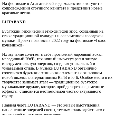
На фестивале в Ацагате 2026 года коллектив выступит в
сопровождении струнного квинтета и представит новые
красивые песни.
LUTABAND
Бурятский героический этно-хип-хоп эпос, созданный на
стыке традиционной культуры и современной городской
музыки. Проект появился в 2022 году на фестивале «Голос
кочевников».
Их звучание сочетает в себе протяжный народный вокал,
мелодичный R'n'B, техничный нью-скул рэп и живую
инструментальную энергию, создавая уникальный и
узнаваемый стиль. В музыке LUTABAND органично
сочетаются бурятские этнические элементы с хип-хопом
новой школы, альтернативным R'n'B и lo-fi. Особое место в их
творчестве занимает ятага — традиционное бурятское
музыкальное оружие, которое, пройдя через современные
эффекты, становится неотъемлемой частью актуального
саунда.
Главная черта LUTABAND — это живые выступления,
наполненные энергией сцены, тесным взаимодействием с
аудиторией и плотным звучанием.