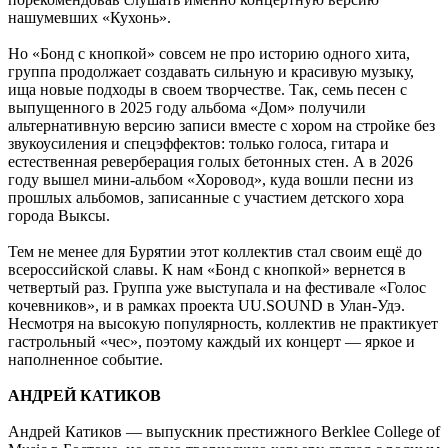
нашумевших «Кухонь».
Но «Бонд с кнопкой» совсем не про историю одного хита,
группа продолжает создавать сильную и красивую музыку,
ища новые подходы в своем творчестве. Так, семь песен с
выпущенного в 2025 году альбома «Дом» получили
альтернативную версию записи вместе с хором на стройке без
звукоусиления и спецэффектов: только голоса, гитара и
естественная реверберация голых бетонных стен. А в 2026
году вышел мини-альбом «Хоровод», куда вошли песни из
прошлых альбомов, записанные с участием детского хора
города Выксы.
Тем не менее для Бурятии этот коллектив стал своим ещё до
всероссийской славы. К нам «Бонд с кнопкой» вернется в
четвертый раз. Группа уже выступала и на фестивале «Голос
кочевников», и в рамках проекта UU.SOUND в Улан-Удэ.
Несмотря на высокую популярность, коллектив не практикует
гастрольный «чес», поэтому каждый их концерт — яркое и
наполненное событие.
АНДРЕЙ КАТИКОВ
Андрей Катиков — выпускник престижного Berklee College of