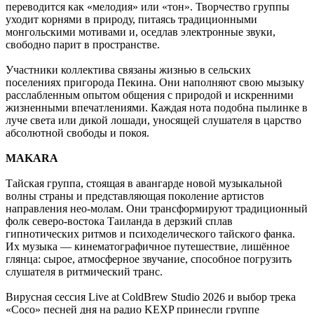
переводится как «мелодия» или «тон». Творчество группы
уходит корнями в природу, питаясь традиционными
монгольскими мотивами и, оседлав электронные звуки,
свободно парит в пространстве.
Участники коллектива связаны жизнью в сельских
поселениях пригорода Пекина. Они наполняют свою мызыку
расслабленным опытом общения с природой и искренними
жизненными впечатлениями. Каждая нота подобна пылинке в
луче света или дикой лошади, уносящей слушателя в царство
абсолютной свободы и покоя.
MAKARA
Тайская группа, стоящая в авангарде новой музыкальной
волны страны и представляющая поколение артистов
направления нео-молам. Они трансформируют традиционный
фолк северо-востока Таиланда в дерзкий сплав
гипнотических ритмов и психоделического тайского фанка.
Их музыка — кинематографичное путешествие, лишённое
глянца: сырое, атмосферное звучание, способное погрузить
слушателя в ритмический транс.
Вирусная сессия Live at ColdBrew Studio 2026 и выбор трека
«Coco» песней дня на радио KEXP принесли группе