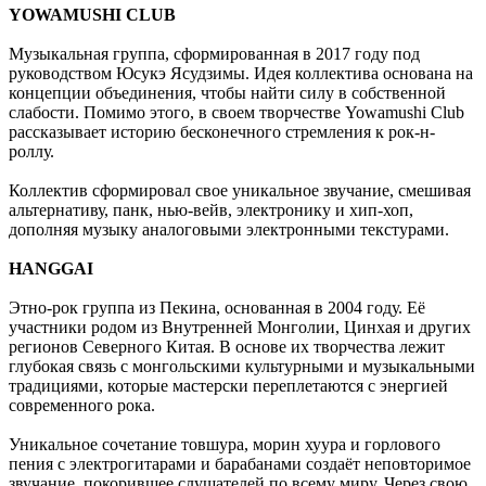
YOWAMUSHI CLUB
Музыкальная группа, сформированная в 2017 году под
руководством Юсукэ Ясудзимы. Идея коллектива основана на
концепции объединения, чтобы найти силу в собственной
слабости. Помимо этого, в своем творчестве Yowamushi Club
рассказывает историю бесконечного стремления к рок-н-
роллу.
Коллектив сформировал свое уникальное звучание, смешивая
альтернативу, панк, нью-вейв, электронику и хип-хоп,
дополняя музыку аналоговыми электронными текстурами.
HANGGAI
Этно-рок группа из Пекина, основанная в 2004 году. Её
участники родом из Внутренней Монголии, Цинхая и других
регионов Северного Китая. В основе их творчества лежит
глубокая связь с монгольскими культурными и музыкальными
традициями, которые мастерски переплетаются с энергией
современного рока.
Уникальное сочетание товшура, морин хуура и горлового
пения с электрогитарами и барабанами создаёт неповторимое
звучание, покорившее слушателей по всему миру. Через свою