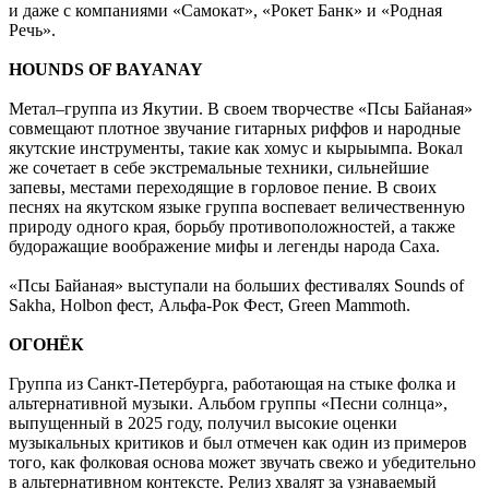
и даже с компаниями «Самокат», «Рокет Банк» и «Родная
Речь».
HOUNDS OF BAYANAY
Метал–группа из Якутии. В своем творчестве «Псы Байаная»
совмещают плотное звучание гитарных риффов и народные
якутские инструменты, такие как хомус и кырыымпа. Вокал
же сочетает в себе экстремальные техники, сильнейшие
запевы, местами переходящие в горловое пение. В своих
песнях на якутском языке группа воспевает величественную
природу одного края, борьбу противоположностей, а также
будоражащие воображение мифы и легенды народа Саха.
«Псы Байаная» выступали на больших фестивалях Sounds of
Sakha, Holbon фест, Альфа-Рок Фест, Green Mammoth.
ОГОНЁК
Группа из Санкт-Петербурга, работающая на стыке фолка и
альтернативной музыки. Альбом группы «Песни солнца»,
выпущенный в 2025 году, получил высокие оценки
музыкальных критиков и был отмечен как один из примеров
того, как фолковая основа может звучать свежо и убедительно
в альтернативном контексте. Релиз хвалят за узнаваемый