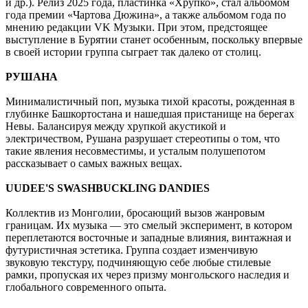
и др.). Релиз 2025 года, пластинка «Хрупко», стал альбомом
года премии «Чартова Дюжина», а также альбомом года по
мнению редакции VK Музыки. При этом, предстоящее
выступление в Бурятии станет особенным, поскольку впервые
в своей истории группа сыграет так далеко от столиц.
РУШАНА
Минималистичный поп, музыка тихой красоты, рожденная в
глубинке Башкортостана и нашедшая пристанище на берегах
Невы. Балансируя между хрупкой акустикой и
электричеством, Рушана разрушает стереотипы о том, что
такие явления несовместимы, и усталым полушепотом
рассказывает о самых важных вещах.
UUDEE'S SWASHBUCKLING DANDIES
Коллектив из Монголии, бросающий вызов жанровым
границам. Их музыка — это смелый эксперимент, в котором
переплетаются восточные и западные влияния, винтажная и
футуристичная эстетика. Группа создает изменчивую
звуковую текстуру, подчиняющую себе любые стилевые
рамки, пропуская их через призму монгольского наследия и
глобального современного опыта.