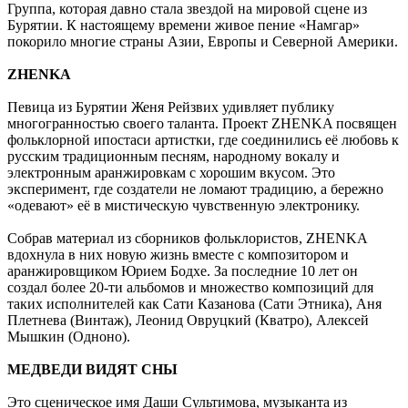
Группа, которая давно стала звездой на мировой сцене из
Бурятии. К настоящему времени живое пение «Намгар»
покорило многие страны Азии, Европы и Северной Америки.
ZHENKA
Певица из Бурятии Женя Рейзвих удивляет публику
многогранностью своего таланта. Проект ZHENKA посвящен
фольклорной ипостаси артистки, где соединились её любовь к
русским традиционным песням, народному вокалу и
электронным аранжировкам с хорошим вкусом. Это
эксперимент, где создатели не ломают традицию, а бережно
«одевают» её в мистическую чувственную электронику.
Собрав материал из сборников фольклористов, ZHENKA
вдохнула в них новую жизнь вместе с композитором и
аранжировщиком Юрием Бодхе. За последние 10 лет он
создал более 20-ти альбомов и множество композиций для
таких исполнителей как Сати Казанова (Сати Этника), Аня
Плетнева (Винтаж), Леонид Овруцкий (Кватро), Алексей
Мышкин (Одноно).
МЕДВЕДИ ВИДЯТ СНЫ
Это сценическое имя Даши Сультимова, музыканта из