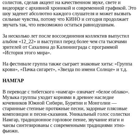
солистов, сделав акцент на качественном звуке, свете и
видеоряде с архивной хроникой и современной графикой. Это
шоу заденет абсолютно каждого слушателя и может вызвать
сильные чувства, потому что КИНО и сегодня продолжает
звучать так, что невозможно остаться равнодушным.
За несколько лет после воссоединения коллектив выпустил
альбом «12_22» и выступил перед более чем ста тысячами
зрителей от Сахалина до Калининграда с программой
«История этого мира».
На фестивале группа также сыграет знаковые хиты: «Группа
крови», «Пачка сигарет», «Звезда по имени Солнце» и т.д.
НАМГАР
В переводе с тибетского «намгар» означает «белое облако».
Музыка группы уходит корнями в древнее наследие
кочевников Южной Сибири, Бурятии и Монголии —
старинные степные протяжные песни, задорные плясовые
композиции и песни-сказания. Уникальный голос солистки
Намгар, традиционное горловое пение, звучание ятаги и
чанзы синтезированы с современными традициями этно-
фьюжн.