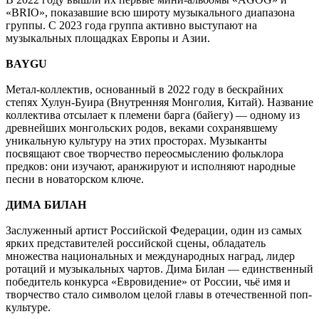
«BRIO», показавшие всю широту музыкального диапазона
группы. С 2023 года группа активно выступают на
музыкальных площадках Европы и Азии.
BAYGU
Метал-коллектив, основанный в 2022 году в бескрайних
степях Хулун-Буира (Внутренняя Монголия, Китай). Название
коллектива отсылает к племени барга (байегу) — одному из
древнейших монгольских родов, веками сохранявшему
уникальную культуру на этих просторах. Музыканты
посвящают свое творчество переосмыслению фольклора
предков: они изучают, аранжируют и исполняют народные
песни в новаторском ключе.
ДИМА БИЛАН
Заслуженный артист Российской Федерации, один из самых
ярких представителей российской сцены, обладатель
множества национальных и международных наград, лидер
ротаций и музыкальных чартов. Дима Билан — единственный
победитель конкурса «Евровидение» от России, чьё имя и
творчество стало символом целой главы в отечественной поп-
культуре.