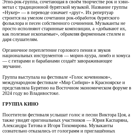
Этно-рок-группа, сочетающая в своём творчестве рок и хэви-
метал с традиционной бурятской музыкой. Название группы
«Нукер» — в переводе означает «друг». Их репертуар
строится на умелом сочетании рок-обработок бурятского
фольклора и песен собственного сочинения. Музыканты не
просто исполняют старинные композиции, а «добывают их,
как полезные ископаемые», обрамляя фирменным стилем и
даря слушателям.
Органичное переплетение горлового пения и звуков
национальных инструментов — морин-хуура, лимбэ и хомуса
— с гитарами и барабанами создаёт завораживающее
звучание.
Группа выступала на фестивале «Голос кочевников»,
международном фестивале «Мир Сибири» в Красноярске и
представляла Бурятию на Восточном экономическом форуме в
2024 году во Владивостоке.
ГРУППА КИНО
Посетители фестиваля услышат голос и песни Виктора Цоя, а
также увидят оригинальных участников — Юрия Каспаряна,
Александра Титова и Игоря Тихомирова. Музыканты
сознательно отказались от голограмм и приглашённых