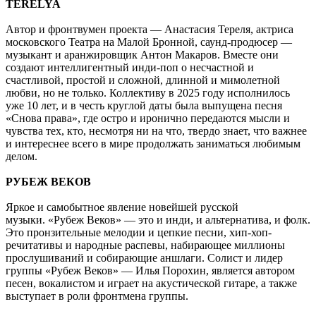
TERELYA
Автор и фронтвумен проекта — Анастасия Тереля, актриса
московского Театра на Малой Бронной, саунд-продюсер —
музыкант и аранжировщик Антон Макаров. Вместе они
создают интеллигентный инди-поп о несчастной и
счастливой, простой и сложной, длинной и мимолетной
любви, но не только. Коллективу в 2025 году исполнилось
уже 10 лет, и в честь круглой даты была выпущена песня
«Снова права», где остро и иронично передаются мысли и
чувства тех, кто, несмотря ни на что, твердо знает, что важнее
и интереснее всего в мире продолжать заниматься любимым
делом.
РУБЕЖ ВЕКОВ
Яркое и самобытное явление новейшей русской
музыки. «Рубеж Веков» — это и инди, и альтернатива, и фолк.
Это пронзительные мелодии и цепкие песни, хип-хоп-
речитативы и народные распевы, набирающее миллионы
прослушиваний и собирающие аншлаги. Солист и лидер
группы «Рубеж Веков» — Илья Порохин, является автором
песен, вокалистом и играет на акустической гитаре, а также
выступает в роли фронтмена группы.