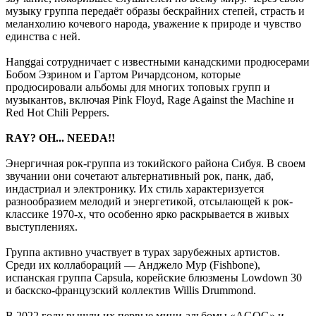
музыку группа передаёт образы бескрайних степей, страсть и
меланхолию кочевого народа, уважение к природе и чувство
единства с ней.
Hanggai сотрудничает с известными канадскими продюсерами
Бобом Эзрином и Гартом Ричардсоном, которые
продюсировали альбомы для многих топовых групп и
музыкантов, включая Pink Floyd, Rage Against the Machine и
Red Hot Chili Peppers.
RAY? OH... NEEDA!!
Энергичная рок-группа из токийского района Сибуя. В своем
звучании они сочетают альтернативный рок, панк, даб,
индастриал и электронику. Их стиль характеризуется
разнообразием мелодий и энергетикой, отсылающей к рок-
классике 1970-х, что особенно ярко раскрывается в живых
выступлениях.
Группа активно участвует в турах зарубежных артистов.
Среди их коллабораций — Анджело Мур (Fishbone),
испанская группа Capsula, корейские блюзмены Lowdown 30
и баскско-французский коллектив Willis Drummond.
В 2022 году вышли их первые мини-альбомы «AGOG» и