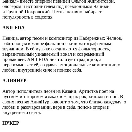
Байкал» вместе оперной певицей Ольгой Жигмитовой,
блогером и исполнителем под псевдонимом Чайный
и Группой Покровский. Песня активно набирает
популярность в соцсетях.
ANILEDA
Певица, автор песен и композитор из Набережных Челнов,
работающая в жанре фолк-поп с кинематографичным
звучанием. В её музыке соединяются фольклорность,
выразительный узнаваемый вокал и современный
продакшен. ANILEDA не стилизует традицию, а
переосмысляет её, создавая эмоциональные композиции о
любви, внутренней силе и поиске себя.
АЛИЯНУР
Автор-исполнитель песен из Казани. Артистка поет на
русском и татарском языках в жанрах рок, хип-хоп и поп. В
своих песнях АлияНур говорит о том, что близко каждому: о
любви и разочаровании, вере в себя, поиске опоры и
внутреннего света.
НУКЕР