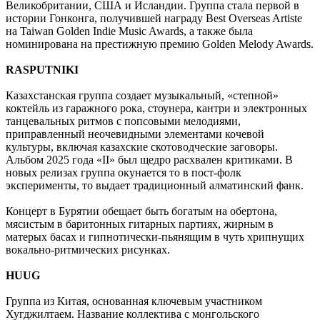
Великобритании, США и Исландии. Группа стала первой в
истории Гонконга, получившей награду Best Overseas Artiste
на Taiwan Golden Indie Music Awards, а также была
номинирована на престижную премию Golden Melody Awards.
RASPUTNIKI
Казахстанская группа создает музыкальный, «степной»
коктейль из гаражного рока, стоунера, кантри и электронных
танцевальных ритмов с попсовыми мелодиями,
приправленный неочевидными элементами кочевой
культуры, включая казахские скотоводческие заговоры.
Альбом 2025 года «II» был щедро расхвален критиками. В
новых релизах группа окунается то в пост-фолк
эксперименты, то выдает традиционный алматинский фанк.
Концерт в Бурятии обещает быть богатым на обертона,
мясистым в баритонных гитарных партиях, жирным в
матерых басах и гипнотически-пьянящим в чуть хрипнущих
вокально-ритмических рисунках.
HUUG
Группа из Китая, основанная ключевым участником
Хугджилтаем. Название коллектива с монгольского