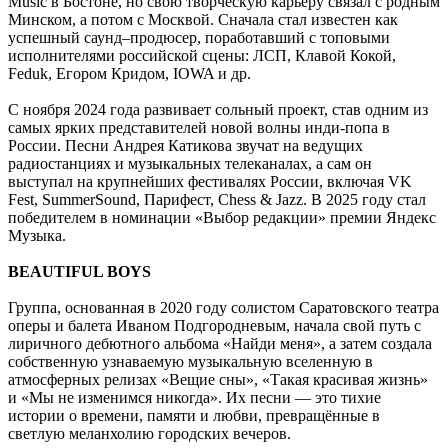
Music в Бостоне, но свою творческую карьеру связал с родным
Минском, а потом с Москвой. Сначала стал известен как
успешный саунд–продюсер, поработавший с топовыми
исполнителями российской сцены: ЛСП, Клавой Кокой,
Feduk, Егором Кридом, IOWA и др.
С ноября 2024 года развивает сольный проект, став одним из
самых ярких представителей новой волны инди-попа в
России. Песни Андрея Катикова звучат на ведущих
радиостанциях и музыкальных телеканалах, а сам он
выступал на крупнейших фестивалях России, включая VK
Fest, SummerSound, Парифест, Chess & Jazz. В 2025 году стал
победителем в номинации «Выбор редакции» премии Яндекс
Музыка.
BEAUTIFUL BOYS
Группа, основанная в 2020 году солистом Саратовского театра
оперы и балета Иваном Подгородневым, начала свой путь с
лиричного дебютного альбома «Найди меня», а затем создала
собственную узнаваемую музыкальную вселенную в
атмосферных релизах «Вещие сны», «Такая красивая жизнь»
и «Мы не изменимся никогда». Их песни — это тихие
истории о времени, памяти и любви, превращённые в
светлую меланхолию городских вечеров.