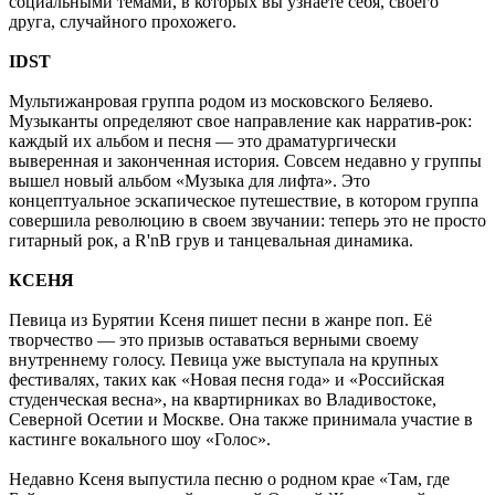
социальными темами, в которых вы узнаете себя, своего
друга, случайного прохожего.
IDST
Мультижанровая группа родом из московского Беляево.
Музыканты определяют свое направление как нарратив-рок:
каждый их альбом и песня — это драматургически
выверенная и законченная история. Совсем недавно у группы
вышел новый альбом «Музыка для лифта». Это
концептуальное эскапическое путешествие, в котором группа
совершила революцию в своем звучании: теперь это не просто
гитарный рок, а R'nВ грув и танцевальная динамика.
КСЕНЯ
Певица из Бурятии Ксеня пишет песни в жанре поп. Её
творчество — это призыв оставаться верными своему
внутреннему голосу. Певица уже выступала на крупных
фестивалях, таких как «Новая песня года» и «Российская
студенческая весна», на квартирниках во Владивостоке,
Северной Осетии и Москве. Она также принимала участие в
кастинге вокального шоу «Голос».
Недавно Ксеня выпустила песню о родном крае «Там, где