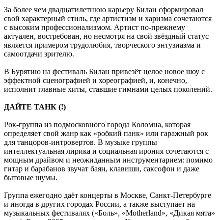
За более чем двадцатилетнюю карьеру Билан сформировал
свой характерный стиль, где артистизм и харизма сочетаются
с высоким профессионализмом. Артист по-прежнему
актуален, востребован, но несмотря на свой звёздный статус
является примером трудолюбия, творческого энтузиазма и
самоотдачи зрителю.
В Бурятию на фестиваль Билан привезёт целое новое шоу с
эффектной сценографией и хореографией, и, конечно,
исполнит главные хиты, ставшие гимнами целых поколений.
ДАЙТЕ ТАНК (!)
Рок-группа из подмосковного города Коломна, которая
определяет свой жанр как «робкий панк» или гаражный рок
для танцоров-интровертов. В музыке группы
интеллектуальная лирика и социальная ирония сочетаются с
мощным драйвом и неожиданным инструментарием: помимо
гитар и барабанов звучат баян, клавиши, саксофон и даже
бытовые шумы.
Группа ежегодно даёт концерты в Москве, Санкт-Петербурге
и иногда в других городах России, а также выступает на
музыкальных фестивалях («Боль», «Motherland», «Дикая мята»