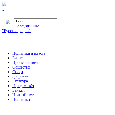
x
"Баргузин ФМ"
"Русское радио"
Политика и власть
Бизнес
Происшествия
Общество
Cпорт
Здоровье
Культура
Город живёт
Байкал
Чайный путь
Политика