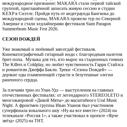
международное признание: MAKARA стали первой тайской
группой, приглашённой записать живую сессию в студии
KEXP в Сиэтле. Пройдя путь от андеграунда Бангкока до
международной сцены, MAKARA провели тур по Северной
Америке и стали хедлайнерами фестиваля Siam Paragon
Summerbeats Music Fest 2026.
СЕЗОН DОЖДЕЙ
Уже знакомый и любимый завсегдай фестиваля.
Кинематографичный гитарный инди с благородным налетом
брит-попа. Музыка для тех, кто вырос на стадионных гимнах
The Killers и Coldplay, но любит чувственность Гарри Стайлса
и романтизм Джеффа Бакли. Треки «Сезона Dождей» —
дерзкие оды пламенеющей страсти и безутешные элегии
раненного сердца.
За плечами трио из Улан-Удэ — выступления на главных
отечественных фестивалях: от легендарного STEREOLETO и
многожанровой «Дикой Мяты» до масштабного Ural Music
Night. А фронтмен группы Иван Уланов был участником
суперфинала вокального шоу «Ну-ка все вместе» (2024) на
телеканале «Россия 1», а также участвовал в проекте «Ярче
звёзд» (2025) на ТНТ.