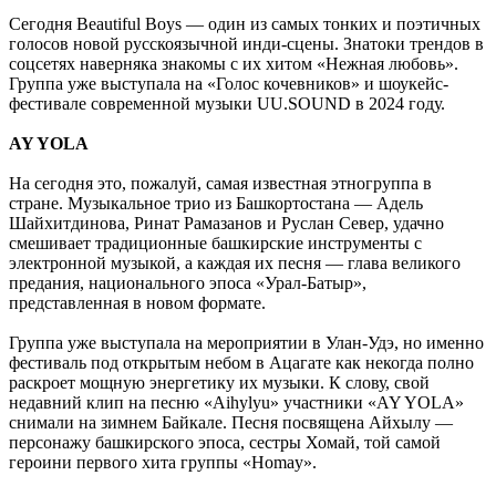
Сегодня Beautiful Boys — один из самых тонких и поэтичных
голосов новой русскоязычной инди-сцены. Знатоки трендов в
соцсетях наверняка знакомы с их хитом «Нежная любовь».
Группа уже выступала на «Голос кочевников» и шоукейс-
фестивале современной музыки UU.SOUND в 2024 году.
AY YOLA
На сегодня это, пожалуй, самая известная этногруппа в
стране. Музыкальное трио из Башкортостана — Адель
Шайхитдинова, Ринат Рамазанов и Руслан Север, удачно
смешивает традиционные башкирские инструменты с
электронной музыкой, а каждая их песня — глава великого
предания, национального эпоса «Урал-Батыр»,
представленная в новом формате.
Группа уже выступала на мероприятии в Улан-Удэ, но именно
фестиваль под открытым небом в Ацагате как некогда полно
раскроет мощную энергетику их музыки. К слову, свой
недавний клип на песню «Aihylyu» участники «AY YOLA»
снимали на зимнем Байкале. Песня посвящена Айхылу —
персонажу башкирского эпоса, сестры Хомай, той самой
героини первого хита группы «Homay».