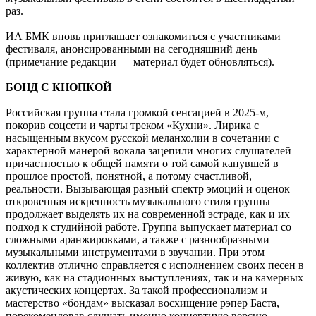
раз.
ИА БМК вновь приглашает ознакомиться с участниками
фестиваля, анонсированными на сегодняшний день
(примечание редакции — материал будет обновляться).
БОНД С КНОПКОЙ
Российская группа стала громкой сенсацией в 2025-м,
покорив соцсети и чарты треком «Кухни». Лирика с
насыщенным вкусом русской меланхолии в сочетании с
характерной манерой вокала зацепили многих слушателей
причастностью к общей памяти о той самой канувшей в
прошлое простой, понятной, а потому счастливой,
реальности. Вызывающая разный спектр эмоций и оценок
откровенная искренность музыкального стиля группы
продолжает выделять их на современной эстраде, как и их
подход к студийной работе. Группа выпускает материал со
сложными аранжировками, а также с разнообразными
музыкальными инструментами в звучании. При этом
коллектив отлично справляется с исполнением своих песен в
живую, как на стадионных выступлениях, так и на камерных
акустических концертах. За такой профессионализм и
мастерство «бондам» высказал восхищение рэпер Баста,
порекомендовав слушать именно концертную версию