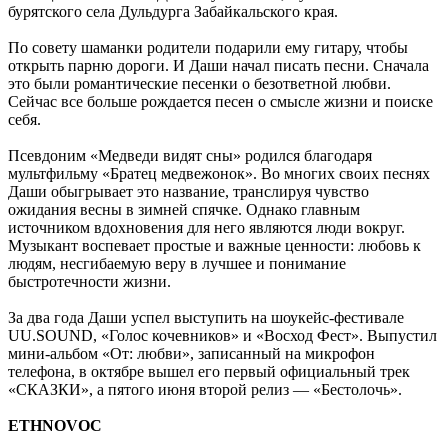
бурятского села Дульдурга Забайкальского края.
По совету шаманки родители подарили ему гитару, чтобы
открыть парню дороги. И Даши начал писать песни. Сначала
это были романтические песенки о безответной любви.
Сейчас все больше рождается песен о смысле жизни и поиске
себя.
Псевдоним «Медведи видят сны» родился благодаря
мультфильму «Братец медвежонок». Во многих своих песнях
Даши обыгрывает это название, транслируя чувство
ожидания весны в зимней спячке. Однако главным
источником вдохновения для него являются люди вокруг.
Музыкант воспевает простые и важные ценности: любовь к
людям, несгибаемую веру в лучшее и понимание
быстротечности жизни.
За два года Даши успел выступить на шоукейс-фестивале
UU.SOUND, «Голос кочевников» и «Восход Фест». Выпустил
мини-альбом «От: любви», записанный на микрофон
телефона, в октябре вышел его первый официальный трек
«СКАЗКИ», а пятого июня второй релиз — «Бестолочь».
ETHNOVOC