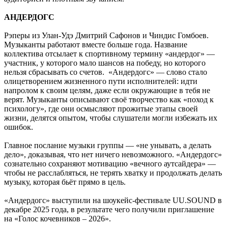
АНДЕРДОГС
Рэперы из Улан-Удэ Дмитрий Сафонов и Чиндис Гомбоев.
Музыканты работают вместе больше года. Название
коллектива отсылает к спортивному термину «андердог» —
участник, у которого мало шансов на победу, но которого
нельзя сбрасывать со счетов. «Андердогс» — слово стало
олицетворением жизненного пути исполнителей: идти
напролом к своим целям, даже если окружающие в тебя не
верят. Музыканты описывают своё творчество как «поход к
психологу», где они осмысляют прожитые этапы своей
жизни, делятся опытом, чтобы слушатели могли избежать их
ошибок.
Главное послание музыки группы — «не унывать, а делать
дело», доказывая, что нет ничего невозможного. «Андердогс»
сознательно сохраняют мотивацию «вечного аутсайдера» —
чтобы не расслабляться, не терять хватку и продолжать делать
музыку, которая бьёт прямо в цель.
«Андердогс» выступили на шоукейс-фестивале UU.SOUND в
декабре 2025 года, в результате чего получили приглашение
на «Голос кочевников – 2026».