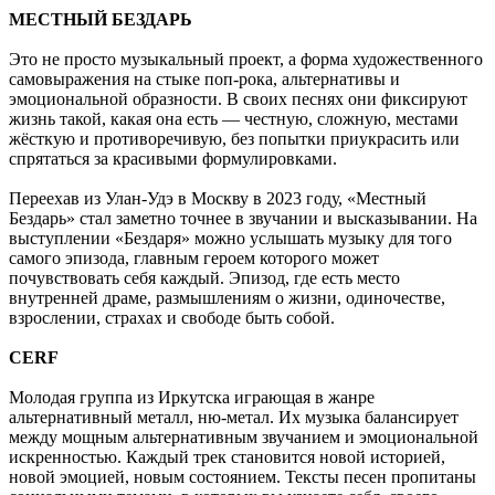
МЕСТНЫЙ БЕЗДАРЬ
Это не просто музыкальный проект, а форма художественного
самовыражения на стыке поп-рока, альтернативы и
эмоциональной образности. В своих песнях они фиксируют
жизнь такой, какая она есть — честную, сложную, местами
жёсткую и противоречивую, без попытки приукрасить или
спрятаться за красивыми формулировками.
Переехав из Улан-Удэ в Москву в 2023 году, «Местный
Бездарь» стал заметно точнее в звучании и высказывании. На
выступлении «Бездаря» можно услышать музыку для того
самого эпизода, главным героем которого может
почувствовать себя каждый. Эпизод, где есть место
внутренней драме, размышлениям о жизни, одиночестве,
взрослении, страхах и свободе быть собой.
CERF
Молодая группа из Иркутска играющая в жанре
альтернативный металл, ню-метал. Их музыка балансирует
между мощным альтернативным звучанием и эмоциональной
искренностью. Каждый трек становится новой историей,
новой эмоцией, новым состоянием. Тексты песен пропитаны