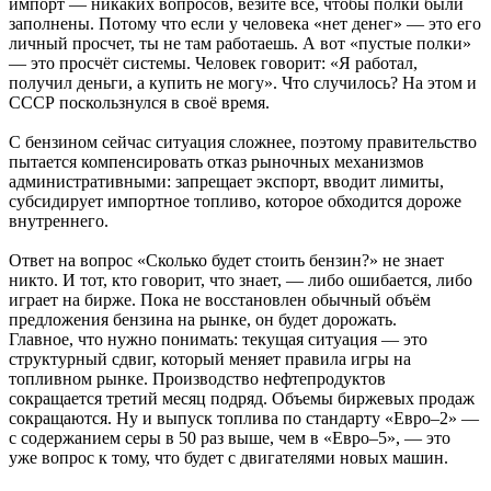
импорт — никаких вопросов, везите всё, чтобы полки были
заполнены. Потому что если у человека «нет денег» — это его
личный просчет, ты не там работаешь. А вот «пустые полки»
— это просчёт системы. Человек говорит: «Я работал,
получил деньги, а купить не могу». Что случилось? На этом и
СССР поскользнулся в своё время.
С бензином сейчас ситуация сложнее, поэтому правительство
пытается компенсировать отказ рыночных механизмов
административными: запрещает экспорт, вводит лимиты,
субсидирует импортное топливо, которое обходится дороже
внутреннего.
Ответ на вопрос «Сколько будет стоить бензин?» не знает
никто. И тот, кто говорит, что знает, — либо ошибается, либо
играет на бирже. Пока не восстановлен обычный объём
предложения бензина на рынке, он будет дорожать.
Главное, что нужно понимать: текущая ситуация — это
структурный сдвиг, который меняет правила игры на
топливном рынке. Производство нефтепродуктов
сокращается третий месяц подряд. Объемы биржевых продаж
сокращаются. Ну и выпуск топлива по стандарту «Евро–2» —
с содержанием серы в 50 раз выше, чем в «Евро–5», — это
уже вопрос к тому, что будет с двигателями новых машин.