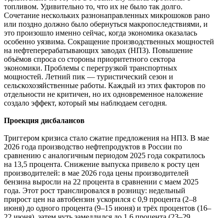
топливом. Удивительно то, что их не было так долго.
Сочетание нескольких разнонаправленных микрошоков рано
или поздно должно было обернуться макропоследствиями, и
это произошло именно сейчас, когда экономика оказалась
особенно уязвима. Сокращение производственных мощностей
на нефтеперерабатывающих заводах (НПЗ). Повышение
объёмов спроса со стороны приоритетного сектора
экономики. Проблемы с перегрузкой транспортных
мощностей. Летний пик — туристический сезон и
сельскохозяйственные работы. Каждый из этих факторов по
отдельности не критичен, но их одновременное наложение
создало эффект, который мы наблюдаем сегодня.
Проекция дисбалансов
Триггером кризиса стало сжатие предложения на НПЗ. В мае
2026 года производство нефтепродуктов в России по
сравнению с аналогичным периодом 2025 года сократилось
на 13,5 процента. Снижение выпуска привело к росту цен
производителей: в мае 2026 года цены производителей
бензина выросли на 22 процента в сравнении с маем 2025
года. Этот рост транслировался в розницу: недельный
прирост цен на автобензин ускорился с 0,9 процента (2–8
июня) до одного процента (9–15 июня) и трёх процентов (16–
22 июня), затем чуть замедлился до 1,6 процента (23–29