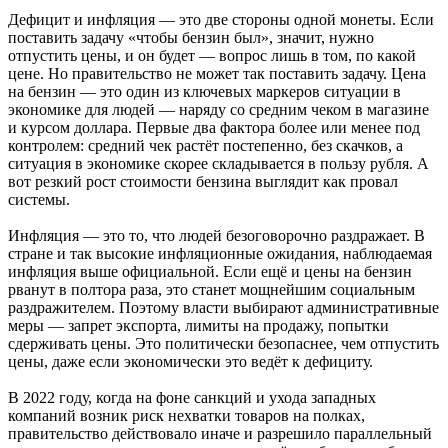
Дефицит и инфляция — это две стороны одной монеты. Если
поставить задачу «чтобы бензин был», значит, нужно
отпустить цены, и он будет — вопрос лишь в том, по какой
цене. Но правительство не может так поставить задачу. Цена
на бензин — это один из ключевых маркеров ситуации в
экономике для людей — наряду со средним чеком в магазине
и курсом доллара. Первые два фактора более или менее под
контролем: средний чек растёт постепенно, без скачков, а
ситуация в экономике скорее складывается в пользу рубля. А
вот резкий рост стоимости бензина выглядит как провал
системы.
Инфляция — это то, что людей безоговорочно раздражает. В
стране и так высокие инфляционные ожидания, наблюдаемая
инфляция выше официальной. Если ещё и цены на бензин
рванут в полтора раза, это станет мощнейшим социальным
раздражителем. Поэтому власти выбирают административные
меры — запрет экспорта, лимиты на продажу, попытки
сдерживать цены. Это политически безопаснее, чем отпустить
цены, даже если экономически это ведёт к дефициту.
В 2022 году, когда на фоне санкций и ухода западных
компаний возник риск нехватки товаров на полках,
правительство действовало иначе и разрешило параллельный