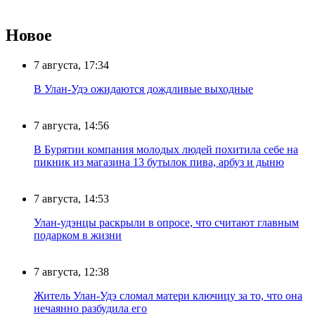
Новое
7 августа, 17:34
В Улан-Удэ ожидаются дождливые выходные
7 августа, 14:56
В Бурятии компания молодых людей похитила себе на
пикник из магазина 13 бутылок пива, арбуз и дыню
7 августа, 14:53
Улан-удэнцы раскрыли в опросе, что считают главным
подарком в жизни
7 августа, 12:38
Житель Улан-Удэ сломал матери ключицу за то, что она
нечаянно разбудила его