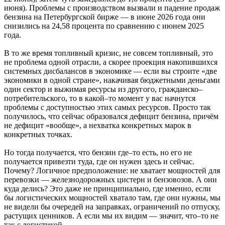
июня). Проблемы с производством вызвали и падение продаж
бензина на Петербургской бирже — в июне 2026 года они
снизились на 24,58 процента по сравнению с июнем 2025
года.
В то же время топливный кризис, не совсем топливный, это
не проблема одной отрасли, а скорее проекция накопившихся
системных дисбалансов в экономике — если вы строите «две
экономики в одной стране», накачивая бюджетными деньгами
один сектор и выжимая ресурсы из другого, гражданско–
потребительского, то в какой–то момент у вас начнутся
проблемы с доступностью этих самых ресурсов. Просто так
получилось, что сейчас образовался дефицит бензина, причём
не дефицит «вообще», а нехватка конкретных марок в
конкретных точках.
Но тогда получается, что бензин где–то есть, но его не
получается привезти туда, где он нужен здесь и сейчас.
Почему? Логичное предположение: не хватает мощностей для
перевозки — железнодорожных цистерн и бензовозов. А они
куда делись? Это даже не принципиально, где именно, если
бы логистических мощностей хватало там, где они нужны, мы
не видели бы очередей на заправках, ограничений по отпуску,
растущих ценников. А если мы их видим — значит, что–то не
так с логистикой.