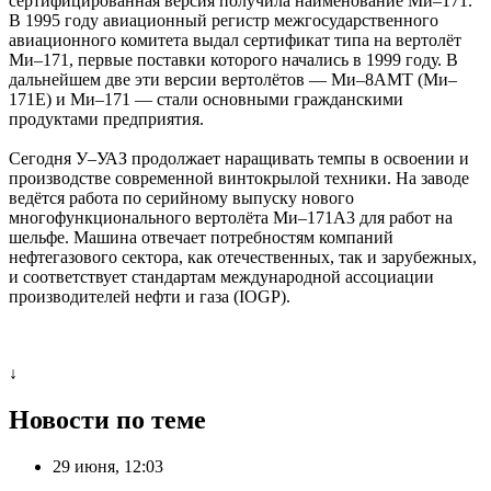
сертифицированная версия получила наименование Ми–171.
В 1995 году авиационный регистр межгосударственного
авиационного комитета выдал сертификат типа на вертолёт
Ми–171, первые поставки которого начались в 1999 году. В
дальнейшем две эти версии вертолётов — Ми–8АМТ (Ми–
171Е) и Ми–171 — стали основными гражданскими
продуктами предприятия.
Сегодня У–УАЗ продолжает наращивать темпы в освоении и
производстве современной винтокрылой техники. На заводе
ведётся работа по серийному выпуску нового
многофункционального вертолёта Ми–171А3 для работ на
шельфе. Машина отвечает потребностям компаний
нефтегазового сектора, как отечественных, так и зарубежных,
и соответствует стандартам международной ассоциации
производителей нефти и газа (IOGP).
↓
Новости по теме
29 июня, 12:03