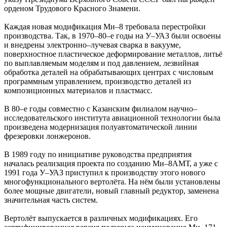
орденом Трудового Красного Знамени.
Каждая новая модификация Ми–8 требовала перестройки
производства. Так, в 1970–80–е годы на У–УАЗ были освоены
и внедрены электронно–лучевая сварка в вакууме,
поверхностное пластическое деформирование металлов, литьё
по выплавляемым моделям и под давлением, лезвийная
обработка деталей на обрабатывающих центрах с числовым
программным управлением, производство деталей из
композиционных материалов и пластмасс.
В 80–е годы совместно с Казанским филиалом научно–
исследовательского института авиационной технологии была
произведена модернизация полуавтоматической линии
фрезеровки лонжеронов.
В 1989 году по инициативе руководства предприятия
началась реализация проекта по созданию Ми–8АМТ, а уже с
1991 года У–УАЗ приступил к производству этого нового
многофункционального вертолёта. На нём были установлены
более мощные двигатели, новый главный редуктор, заменена
значительная часть систем.
Вертолёт выпускается в различных модификациях. Его