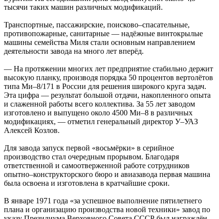
тысячи таких машин различных модификаций.
Транспортные, пассажирские, поисково–спасательные,
противопожарные, санитарные — надёжные винтокрылые
машины семейства Миля стали основным направлением
деятельности завода на много лет вперёд.
— На протяжении многих лет предприятие стабильно держит
высокую планку, производя порядка 50 процентов вертолётов
типа Ми–8/171 в России для решения широкого круга задач.
Эта цифра — результат большой отдачи, накопленного опыта
и слаженной работы всего коллектива. За 55 лет заводом
изготовлено и выпущено около 4500 Ми–8 в различных
модификациях, — отметил генеральный директор У–УАЗ
Алексей Козлов.
Для завода запуск первой «восьмёрки» в серийное
производство стал очередным прорывом. Благодаря
ответственной и самоотверженной работе сотрудников
опытно–конструкторского бюро и авиазавода первая машина
была освоена и изготовлена в кратчайшие сроки.
В январе 1971 года «за успешное выполнение пятилетнего
плана и организацию производства новой техники» завод по
указу Президиума Верховного Совета СССР был награждён