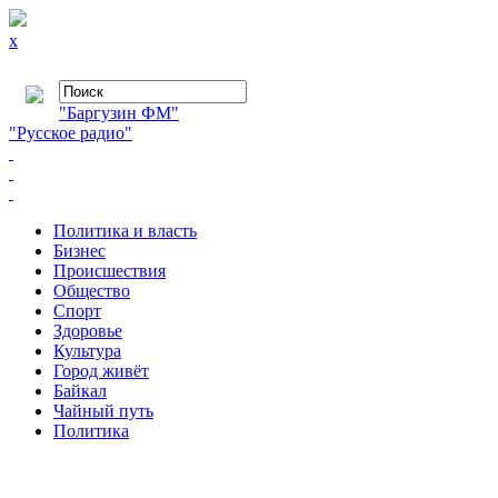
x
"Баргузин ФМ"
"Русское радио"
Политика и власть
Бизнес
Происшествия
Общество
Cпорт
Здоровье
Культура
Город живёт
Байкал
Чайный путь
Политика