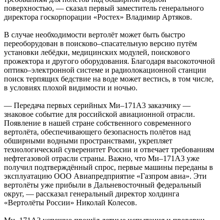
поверхностью, — сказал первый заместитель генерального
директора госкорпорации «Ростех» Владимир Артяков.
В случае необходимости вертолёт может быть быстро
переоборудован в поисково–спасательную версию путём
установки лебёдки, медицинских модулей, поискового
прожектора и другого оборудования. Благодаря высокоточной
оптико–электронной системе и радиолокационной станции
поиск терпящих бедствие на воде может вестись, в том числе,
в условиях плохой видимости и ночью.
— Передача первых серийных Ми–171А3 заказчику —
знаковое событие для российской авиационной отрасли.
Появление в нашей стране собственного современного
вертолёта, обеспечивающего безопасность полётов над
обширными водными пространствами, укрепляет
технологический суверенитет России и отвечает требованиям
нефтегазовой отрасли страны. Важно, что Ми–171А3 уже
получил подтверждённый спрос, первые машины переданы в
эксплуатацию ООО Авиапредприятие «Газпром авиа». Эти
вертолёты уже прибыли в Дальневосточный федеральный
округ, — рассказал генеральный директор холдинга
«Вертолёты России» Николай Колесов.