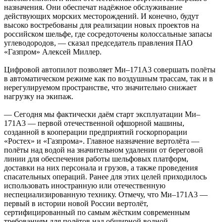
назначения. Они обеспечат надёжное обслуживание
действующих морских месторождений. И конечно, будут
высоко востребованы для реализации новых проектов на
российском шельфе, где сосредоточены колоссальные запасы
углеводородов, — сказал председатель правления ПАО
«Газпром» Алексей Миллер.
Цифровой автопилот позволяет Ми–171А3 совершать полёты
в автоматическом режиме как по воздушным трассам, так и в
нерегулируемом пространстве, что значительно снижает
нагрузку на экипаж.
— Сегодня мы фактически даём старт эксплуатации Ми–
171А3 — первой отечественной офшорной машины,
созданной в кооперации предприятий госкорпорации
«Ростех» и «Газпрома». Главное назначение вертолёта —
полёты над водой на значительном удалении от береговой
линии для обеспечения работы шельфовых платформ,
доставки на них персонала и грузов, а также проведения
спасательных операций. Ранее для этих целей приходилось
использовать иностранную или отечественную
неспециализированную технику. Отмечу, что Ми–171А3 —
первый в истории новой России вертолёт,
сертифицированный по самым жёстким современным
требованиям для полётов над обширной водной