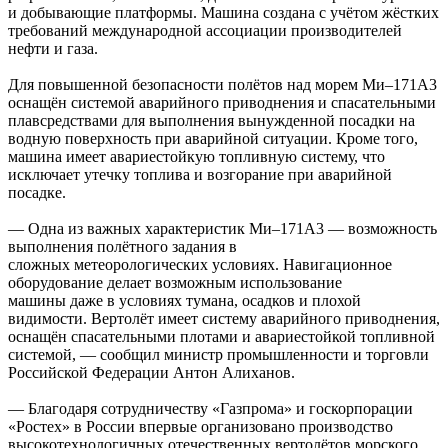
и добывающие платформы. Машина создана с учётом жёстких
требований международной ассоциации производителей
нефти и газа.
Для повышенной безопасности полётов над морем Ми–171А3
оснащён системой аварийного приводнения и спасательными
плавсредствами для выполнения вынужденной посадки на
водную поверхность при аварийной ситуации. Кроме того,
машина имеет авариестойкую топливную систему, что
исключает утечку топлива и возгорание при аварийной
посадке.
— Одна из важных характеристик Ми–171А3 — возможность
выполнения полётного задания в
сложных метеорологических условиях. Навигационное
оборудование делает возможным использование
машины даже в условиях тумана, осадков и плохой
видимости. Вертолёт имеет систему аварийного приводнения,
оснащён спасательными плотами и авариестойкой топливной
системой, — сообщил министр промышленности и торговли
Российской Федерации Антон Алиханов.
— Благодаря сотрудничеству «Газпрома» и госкорпорации
«Ростех» в России впервые организовано производство
высокотехнологичных отечественных вертолётов морского