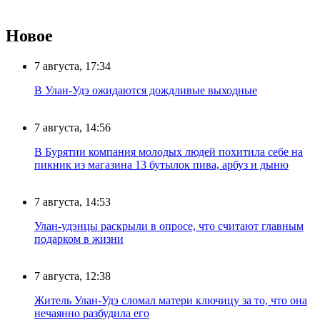
Новое
7 августа, 17:34
В Улан-Удэ ожидаются дождливые выходные
7 августа, 14:56
В Бурятии компания молодых людей похитила себе на
пикник из магазина 13 бутылок пива, арбуз и дыню
7 августа, 14:53
Улан-удэнцы раскрыли в опросе, что считают главным
подарком в жизни
7 августа, 12:38
Житель Улан-Удэ сломал матери ключицу за то, что она
нечаянно разбудила его