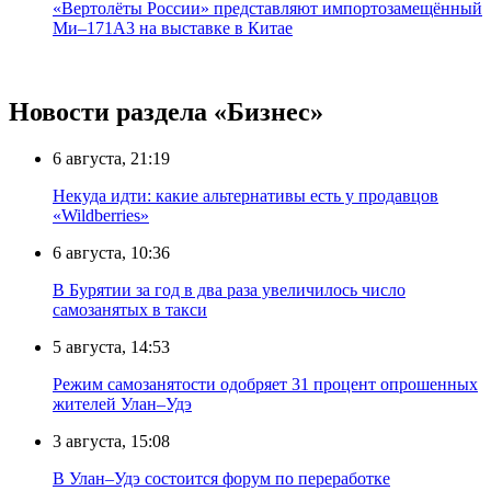
«Вертолёты России» представляют импортозамещённый
Ми–171А3 на выставке в Китае
Новости раздела «Бизнес»
6 августа, 21:19
Некуда идти: какие альтернативы есть у продавцов
«Wildberries»
6 августа, 10:36
В Бурятии за год в два раза увеличилось число
самозанятых в такси
5 августа, 14:53
Режим самозанятости одобряет 31 процент опрошенных
жителей Улан–Удэ
3 августа, 15:08
В Улан–Удэ состоится форум по переработке