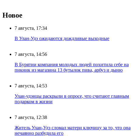
Новое
7 августа, 17:34
В Улан-Удэ ожидаются дождливые выходные
7 августа, 14:56
В Бурятии компания молодых людей похитила себе на
пикник из магазина 13 бутылок пива, арбуз и дыню
7 августа, 14:53
Улан-удэнцы раскрыли в опросе, что считают главным
подарком в жизни
7 августа, 12:38
Житель Улан-Удэ сломал матери ключицу за то, что она
нечаянно разбудила его