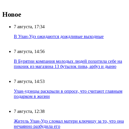
Новое
7 августа, 17:34
В Улан-Удэ ожидаются дождливые выходные
7 августа, 14:56
В Бурятии компания молодых людей похитила себе на
пикник из магазина 13 бутылок пива, арбуз и дыню
7 августа, 14:53
Улан-удэнцы раскрыли в опросе, что считают главным
подарком в жизни
7 августа, 12:38
Житель Улан-Удэ сломал матери ключицу за то, что она
нечаянно разбудила его