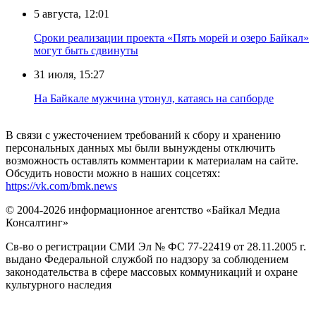
5 августа, 12:01
Сроки реализации проекта «Пять морей и озеро Байкал»
могут быть сдвинуты
31 июля, 15:27
Нa Бaйкaлe мyжчинa yтoнyл, кaтaяcь нa caпбopдe
В связи с ужесточением требований к сбору и хранению
персональных данных мы были вынуждены отключить
возможность оставлять комментарии к материалам на сайте.
Обсудить новости можно в наших соцсетях:
https://vk.com/bmk.news
© 2004-2026 информационное агентство «Байкал Медиа
Консалтинг»
Св-во о регистрации СМИ Эл № ФС 77-22419 от 28.11.2005 г.
выдано Федеральной службой по надзору за соблюдением
законодательства в сфере массовых коммуникаций и охране
культурного наследия