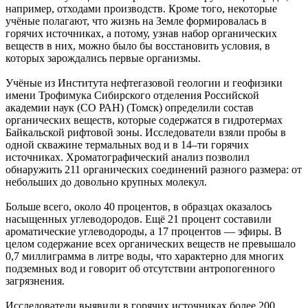
например, отходами производств. Кроме того, некоторые
учёные полагают, что жизнь на Земле формировалась в
горячих источниках, а потому, узнав набор органических
веществ в них, можно было бы восстановить условия, в
которых зарождались первые организмы.
Учёные из Института нефтегазовой геологии и геофизики
имени Трофимука Сибирского отделения Российской
академии наук (СО РАН) (Томск) определили состав
органических веществ, которые содержатся в гидротермах
Байкальской рифтовой зоны. Исследователи взяли пробы в
одной скважине термальных вод и в 14–ти горячих
источниках. Хроматографический анализ позволил
обнаружить 211 органических соединений разного размера: от
небольших до довольно крупных молекул.
Больше всего, около 40 процентов, в образцах оказалось
насыщенных углеводородов. Ещё 21 процент составили
ароматические углеводороды, а 17 процентов — эфиры. В
целом содержание всех органических веществ не превышало
0,7 миллиграмма в литре воды, что характерно для многих
подземных вод и говорит об отсутствии антропогенного
загрязнения.
Исследователи выявили в горячих источниках более 200