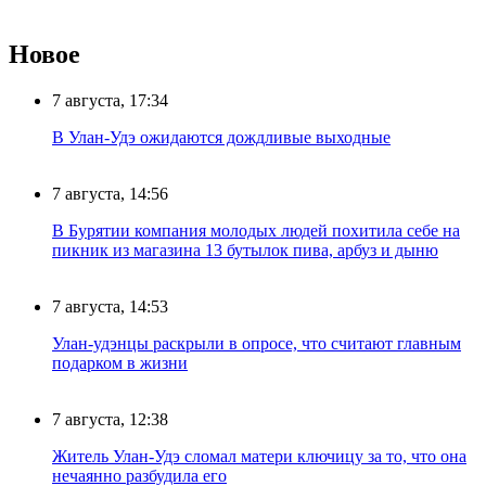
Новое
7 августа, 17:34
В Улан-Удэ ожидаются дождливые выходные
7 августа, 14:56
В Бурятии компания молодых людей похитила себе на
пикник из магазина 13 бутылок пива, арбуз и дыню
7 августа, 14:53
Улан-удэнцы раскрыли в опросе, что считают главным
подарком в жизни
7 августа, 12:38
Житель Улан-Удэ сломал матери ключицу за то, что она
нечаянно разбудила его