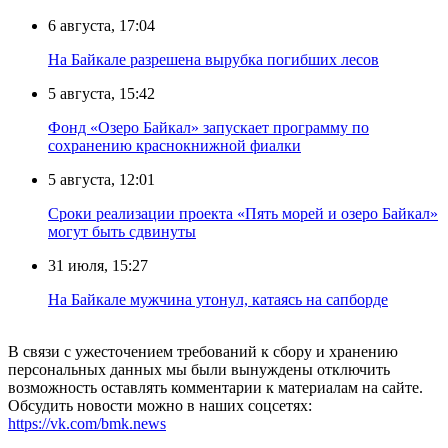
6 августа, 17:04
На Байкале разрешена вырубка погибших лесов
5 августа, 15:42
Фонд «Озеро Байкал» запускает программу по
сохранению краснокнижной фиалки
5 августа, 12:01
Сроки реализации проекта «Пять морей и озеро Байкал»
могут быть сдвинуты
31 июля, 15:27
Нa Бaйкaлe мyжчинa yтoнyл, кaтaяcь нa caпбopдe
В связи с ужесточением требований к сбору и хранению
персональных данных мы были вынуждены отключить
возможность оставлять комментарии к материалам на сайте.
Обсудить новости можно в наших соцсетях:
https://vk.com/bmk.news