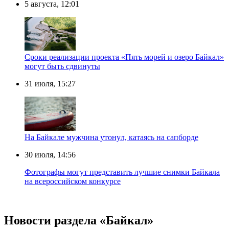
5 августа, 12:01
Сроки реализации проекта «Пять морей и озеро Байкал»
могут быть сдвинуты
31 июля, 15:27
Нa Бaйкaлe мyжчинa yтoнyл, кaтaяcь нa caпбopдe
30 июля, 14:56
Фотографы могут представить лучшие снимки Байкала
на всероссийском конкурсе
Новости раздела «Байкал»