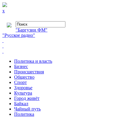
x
"Баргузин ФМ"
"Русское радио"
Политика и власть
Бизнес
Происшествия
Общество
Cпорт
Здоровье
Культура
Город живёт
Байкал
Чайный путь
Политика