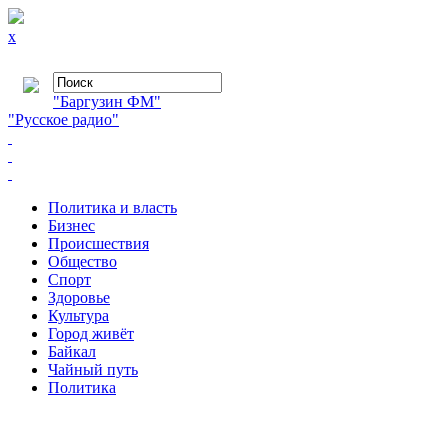
x
"Баргузин ФМ"
"Русское радио"
Политика и власть
Бизнес
Происшествия
Общество
Cпорт
Здоровье
Культура
Город живёт
Байкал
Чайный путь
Политика