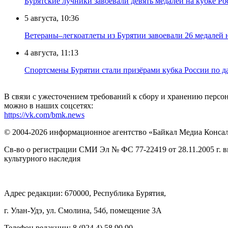
Бурятские лучники завоевали девять медалей на кубке Ро
5 августа, 10:36
Ветераны–легкоатлеты из Бурятии завоевали 26 медалей
4 августа, 11:13
Спортсмены Бурятии стали призёрами кубка России по д
В связи с ужесточением требований к сбору и хранению перс
можно в наших соцсетях:
https://vk.com/bmk.news
© 2004-2026 информационное агентство «Байкал Медиа Конса
Св-во о регистрации СМИ Эл № ФС 77-22419 от 28.11.2005 г. 
культурного наследия
Адрес редакции: 670000, Республика Бурятия,
г. Улан-Удэ, ул. Смолина, 54б, помещение 3А
Телефон редакции: ‎‎8 (924 4) 58 90 90