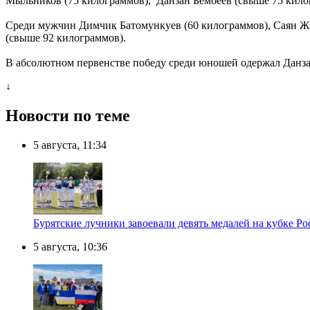
Мыльников (75 килограммов), Данзан Бембеев (свыше 75 кило
Среди мужчин Димчик Батомункуев (60 килограммов), Саян Жи
(свыше 92 килограммов).
В абсолютном первенстве победу среди юношей одержал Данза
↓
Новости по теме
5 августа, 11:34
Бурятские лучники завоевали девять медалей на кубке Ро
5 августа, 10:36