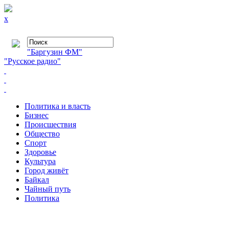
x
"Баргузин ФМ"
"Русское радио"
Политика и власть
Бизнес
Происшествия
Общество
Cпорт
Здоровье
Культура
Город живёт
Байкал
Чайный путь
Политика