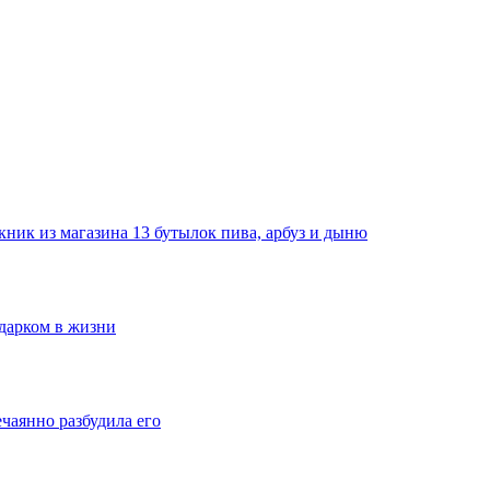
ник из магазина 13 бутылок пива, арбуз и дыню
одарком в жизни
ечаянно разбудила его