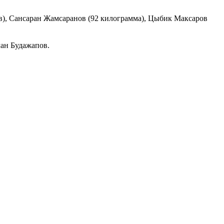
в), Сансаран Жамсаранов (92 килограмма), Цыбик Максаров
ан Будажапов.