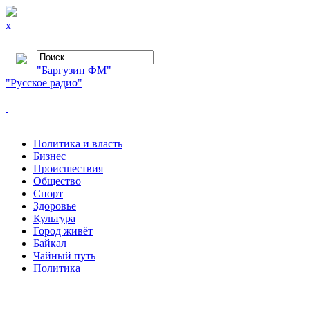
x
"Баргузин ФМ"
"Русское радио"
Политика и власть
Бизнес
Происшествия
Общество
Cпорт
Здоровье
Культура
Город живёт
Байкал
Чайный путь
Политика