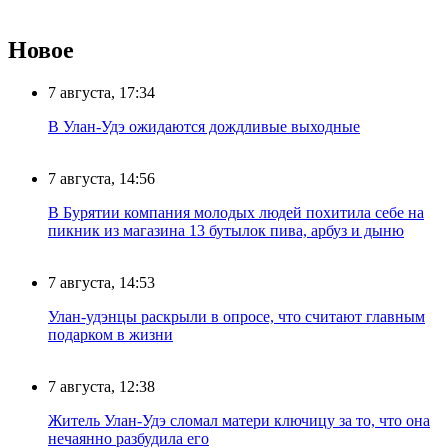
Новое
7 августа, 17:34
В Улан-Удэ ожидаются дождливые выходные
7 августа, 14:56
В Бурятии компания молодых людей похитила себе на
пикник из магазина 13 бутылок пива, арбуз и дыню
7 августа, 14:53
Улан-удэнцы раскрыли в опросе, что считают главным
подарком в жизни
7 августа, 12:38
Житель Улан-Удэ сломал матери ключицу за то, что она
нечаянно разбудила его