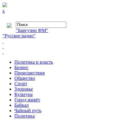
x
"Баргузин ФМ"
"Русское радио"
Политика и власть
Бизнес
Происшествия
Общество
Cпорт
Здоровье
Культура
Город живёт
Байкал
Чайный путь
Политика