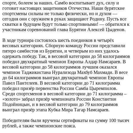
спорте, болеем за наших. Самбо воспитывает дух, силу и
готовит настоящих защитников Отечества. Наши бурятские
спортсмены сильны не только физически, но и духом —
сегодня они с оружием в руках защищают Родину. Пусть все
схватки в будущем будут только спортивными! — обратился к
участникам соревнований глава Бурятии Алексей Цыденов.
В ходе турнира состоялось шесть поединков в четырёх
весовых категориях. Сборную команду России представили
пятеро самбистов из Бурятии, и четверым из них удалось
одержать победу. Так, в весовой категории до 58 килограммов
победил двухкратный чемпион Европы Алдар Намсараев. В
весовой категории до 58 килограммов лучшим оказался
чемпион Таджикистана Нурализода Махбуб Махмади. В весе
до 64 килограммов выиграл двухкратный чемпион Европы
Павел Пантелеев. В весовой категории до 71 килограмма
победил призёр первенства России Самба Цыремпилов.
Среди спортсменов в весовой категории до 71 килограмма –
«золото» забрал призёр чемпионата России Константин
Подойницын, и в весовой категории до 79 килограммов
выиграл призёр этапа Кубка Мира Тагар Намсараев.
Победителям были вручены сертификаты на сумму 100 тысяч
рублей, а также чемпионские пояса.