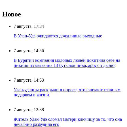
Новое
7 августа, 17:34
В Улан-Удэ ожидаются дождливые выходные
7 августа, 14:56
В Бурятии компания молодых людей похитила себе на
пикник из магазина 13 бутылок пива, арбуз и дыню
7 августа, 14:53
Улан-удэнцы раскрыли в опросе, что считают главным
подарком в жизни
7 августа, 12:38
Житель Улан-Удэ сломал матери ключицу за то, что она
нечаянно разбудила его