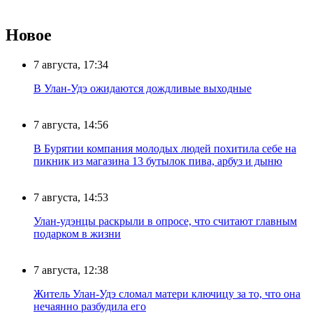
Новое
7 августа, 17:34
В Улан-Удэ ожидаются дождливые выходные
7 августа, 14:56
В Бурятии компания молодых людей похитила себе на
пикник из магазина 13 бутылок пива, арбуз и дыню
7 августа, 14:53
Улан-удэнцы раскрыли в опросе, что считают главным
подарком в жизни
7 августа, 12:38
Житель Улан-Удэ сломал матери ключицу за то, что она
нечаянно разбудила его