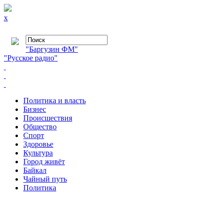
x
"Баргузин ФМ"
"Русское радио"
Политика и власть
Бизнес
Происшествия
Общество
Cпорт
Здоровье
Культура
Город живёт
Байкал
Чайный путь
Политика