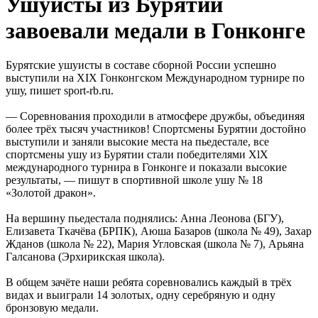
Ушуисты из Бурятии
завоевали медали в Гонконге
Бурятские ушуисты в составе сборной России успешно
выступили на XIX Гонконгском Международном турнире по
ушу, пишет sport-rb.ru.
— Соревнования проходили в атмосфере дружбы, объединяя
более трёх тысяч участников! Спортсмены Бурятии достойно
выступили и заняли высокие места на пьедестале, все
спортсмены ушу из Бурятии стали победителями XlX
международного турнира в Гонконге и показали высокие
результаты, — пишут в спортивной школе ушу № 18
«Золотой дракон».
На вершину пьедестала поднялись: Анна Леонова (БГУ),
Елизавета Ткачёва (БРПК), Аюша Базаров (школа № 49), Захар
Жданов (школа № 22), Мария Угловская (школа № 7), Арьяна
Галсанова (Эрхирикская школа).
В общем зачёте наши ребята соревновались каждый в трёх
видах и выиграли 14 золотых, одну серебряную и одну
бронзовую медали.