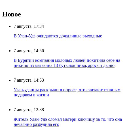
Новое
7 августа, 17:34
В Улан-Удэ ожидаются дождливые выходные
7 августа, 14:56
В Бурятии компания молодых людей похитила себе на
пикник из магазина 13 бутылок пива, арбуз и дыню
7 августа, 14:53
Улан-удэнцы раскрыли в опросе, что считают главным
подарком в жизни
7 августа, 12:38
Житель Улан-Удэ сломал матери ключицу за то, что она
нечаянно разбудила его