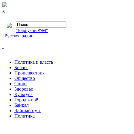
x
"Баргузин ФМ"
"Русское радио"
Политика и власть
Бизнес
Происшествия
Общество
Cпорт
Здоровье
Культура
Город живёт
Байкал
Чайный путь
Политика