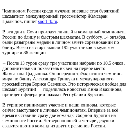
Чемпионом России среди мужчин впервые стал бурятский
шахматист, международный гроссмейстер Жамсаран
Цыдыпов, пишет
sport-rb.ru
.
В эти дни в Сочи проходят личный и командный чемпионаты
России по блицу и быстрым шахматам. В субботу, 14 октября,
были разыграны медали в личном зачёте соревнований по
блицу. Всего на старт вышли 195 участников в мужском
турнире и 86 женщин.
После 13 туров сразу три участника набрали по 10,5 очков,
—
дополнительный показатель вывел на первое место
Жамсарана Цыдыпова. Он опередил трёхкратного чемпиона
мира по блицу Александра Грищука и международного
гроссмейстера Бориса Савченко. Это историческая победа для
шахмат Бурятии! — поделилась новостью Инна Ивахинова,
президент федерации шахмат Республики Бурятия.
В турнире принимают участие и наши юниоры, которые
сейчас выступают в личных чемпионатах. Впервые за всё
время выставили сразу две команды сборной Бурятии на
чемпионате России. Четверо юношей и четыре девушки
сразятся против команд из других регионов России.