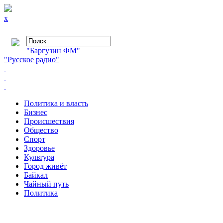
x
"Баргузин ФМ"
"Русское радио"
Политика и власть
Бизнес
Происшествия
Общество
Cпорт
Здоровье
Культура
Город живёт
Байкал
Чайный путь
Политика