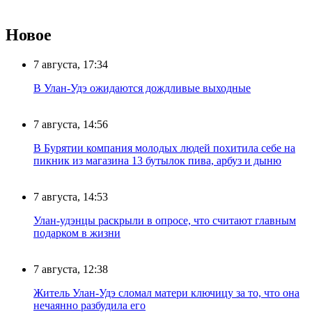
Новое
7 августа, 17:34
В Улан-Удэ ожидаются дождливые выходные
7 августа, 14:56
В Бурятии компания молодых людей похитила себе на
пикник из магазина 13 бутылок пива, арбуз и дыню
7 августа, 14:53
Улан-удэнцы раскрыли в опросе, что считают главным
подарком в жизни
7 августа, 12:38
Житель Улан-Удэ сломал матери ключицу за то, что она
нечаянно разбудила его