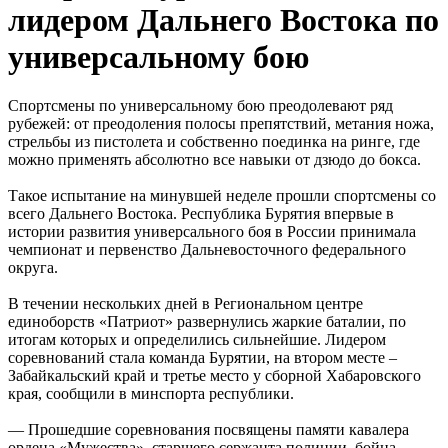
лидером Дальнего Востока по
универсальному бою
Спортсмены по универсальному бою преодолевают ряд
рубежей: от преодоления полосы препятствий, метания ножа,
стрельбы из пистолета и собственно поединка на ринге, где
можно применять абсолютно все навыки от дзюдо до бокса.
Такое испытание на минувшей неделе прошли спортсмены со
всего Дальнего Востока. Республика Бурятия впервые в
истории развития универсального боя в России принимала
чемпионат и первенство Дальневосточного федерального
округа.
В течении нескольких дней в Региональном центре
единоборств «Патриот» развернулись жаркие баталии, по
итогам которых и определились сильнейшие. Лидером
соревнований стала команда Бурятии, на втором месте –
Забайкальский край и третье место у сборной Хабаровского
края, сообщили в минспорта республики.
— Прошедшие соревнования посвящены памяти кавалера
ордена «Мужества», старшего сержанта полиции, бойца