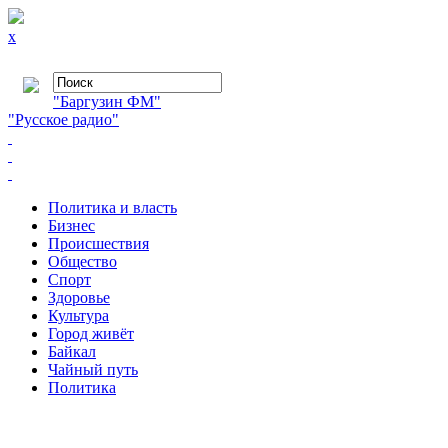
x
"Баргузин ФМ"
"Русское радио"
Политика и власть
Бизнес
Происшествия
Общество
Cпорт
Здоровье
Культура
Город живёт
Байкал
Чайный путь
Политика