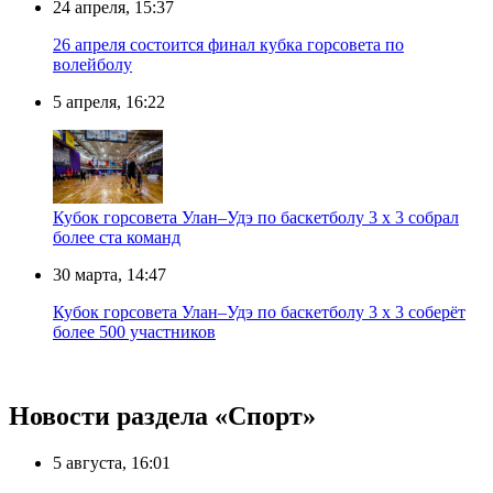
24 апреля, 15:37
26 апреля состоится финал кубка горсовета по
волейболу
5 апреля, 16:22
Кубок горсовета Улан–Удэ по баскетболу 3 х 3 собрал
более ста команд
30 марта, 14:47
Кубок горсовета Улан–Удэ по баскетболу 3 х 3 соберёт
более 500 участников
Новости раздела «Cпорт»
5 августа, 16:01