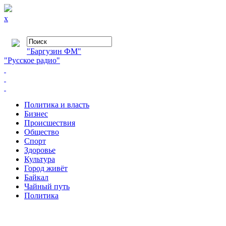
x
"Баргузин ФМ"
"Русское радио"
Политика и власть
Бизнес
Происшествия
Общество
Cпорт
Здоровье
Культура
Город живёт
Байкал
Чайный путь
Политика