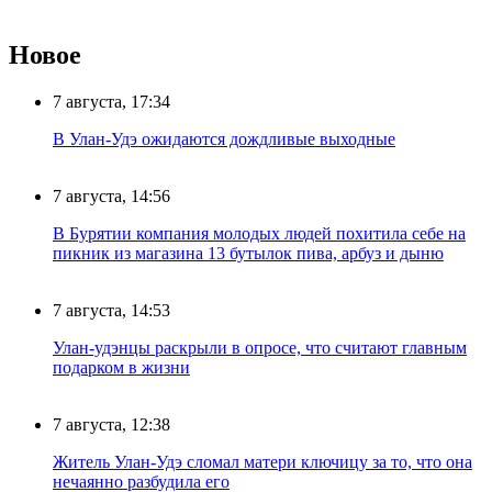
Новое
7 августа, 17:34
В Улан-Удэ ожидаются дождливые выходные
7 августа, 14:56
В Бурятии компания молодых людей похитила себе на
пикник из магазина 13 бутылок пива, арбуз и дыню
7 августа, 14:53
Улан-удэнцы раскрыли в опросе, что считают главным
подарком в жизни
7 августа, 12:38
Житель Улан-Удэ сломал матери ключицу за то, что она
нечаянно разбудила его