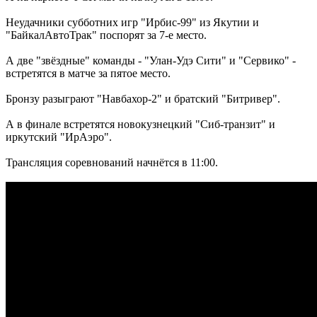
Неудачники субботних игр "Ирбис-99" из Якутии и
"БайкалАвтоТрак" поспорят за 7-е место.
А две "звёздные" команды - "Улан-Удэ Сити" и "Сервико" -
встретятся в матче за пятое место.
Бронзу разыграют "Навбахор-2" и братский "Битривер".
А в финале встретятся новокузнецкий "Сиб-транзит" и
иркутский "ИрАэро".
Трансляция соревнований начнётся в 11:00.