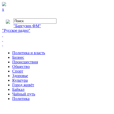
x
"Баргузин ФМ"
"Русское радио"
Политика и власть
Бизнес
Происшествия
Общество
Cпорт
Здоровье
Культура
Город живёт
Байкал
Чайный путь
Политика