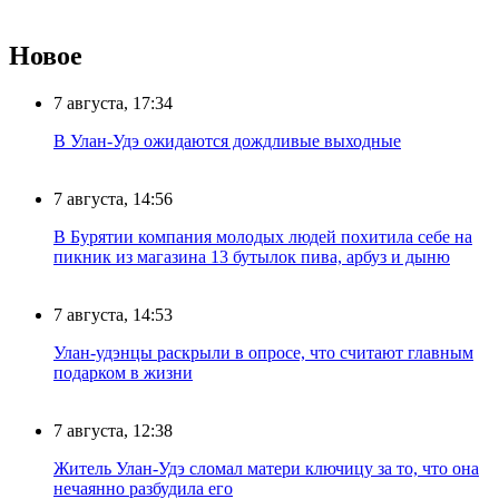
Новое
7 августа, 17:34
В Улан-Удэ ожидаются дождливые выходные
7 августа, 14:56
В Бурятии компания молодых людей похитила себе на
пикник из магазина 13 бутылок пива, арбуз и дыню
7 августа, 14:53
Улан-удэнцы раскрыли в опросе, что считают главным
подарком в жизни
7 августа, 12:38
Житель Улан-Удэ сломал матери ключицу за то, что она
нечаянно разбудила его