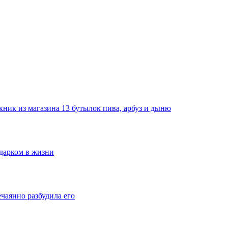
ник из магазина 13 бутылок пива, арбуз и дыню
одарком в жизни
ечаянно разбудила его