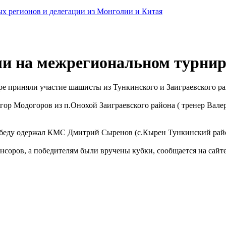
ных регионов и делегации из Монголии и Китая
и на межрегиональном турнир
ире приняли участие шашисты из Тункинского и Заиграевского ра
Егор Модогоров из п.Онохой Заиграевского района ( тренер Вале
победу одержал КМС Дмитрий Сыренов (с.Кырен Тункинский рай
нсоров, а победителям были вручены кубки, сообщается на сайт