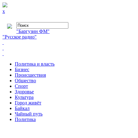
x
"Баргузин ФМ"
"Русское радио"
Политика и власть
Бизнес
Происшествия
Общество
Cпорт
Здоровье
Культура
Город живёт
Байкал
Чайный путь
Политика