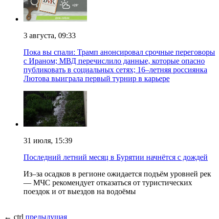
3 августа, 09:33
Пока вы спали: Трамп анонсировал срочные переговоры
с Ираном; МВД перечислило данные, которые опасно
публиковать в социальных сетях; 16–летняя россиянка
Лютова выиграла первый турнир в карьере
31 июля, 15:39
Последний летний месяц в Бурятии начнётся с дождей
Из–за осадков в регионе ожидается подъём уровней рек
— МЧС рекомендует отказаться от туристических
поездок и от выездов на водоёмы
← ctrl
предыдущая