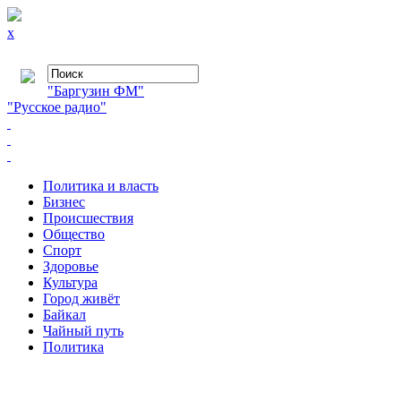
x
"Баргузин ФМ"
"Русское радио"
Политика и власть
Бизнес
Происшествия
Общество
Cпорт
Здоровье
Культура
Город живёт
Байкал
Чайный путь
Политика