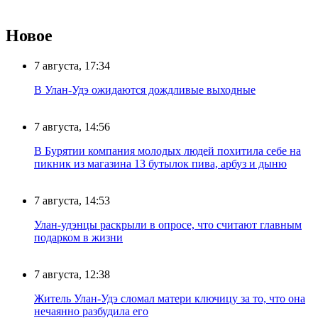
Новое
7 августа, 17:34
В Улан-Удэ ожидаются дождливые выходные
7 августа, 14:56
В Бурятии компания молодых людей похитила себе на
пикник из магазина 13 бутылок пива, арбуз и дыню
7 августа, 14:53
Улан-удэнцы раскрыли в опросе, что считают главным
подарком в жизни
7 августа, 12:38
Житель Улан-Удэ сломал матери ключицу за то, что она
нечаянно разбудила его