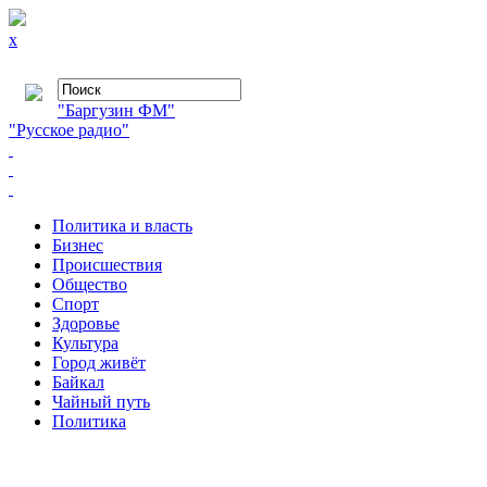
x
"Баргузин ФМ"
"Русское радио"
Политика и власть
Бизнес
Происшествия
Общество
Cпорт
Здоровье
Культура
Город живёт
Байкал
Чайный путь
Политика