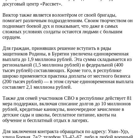
досуговый центр «Рассвет».
Виктор также является волонтёром от своей бригады,
помогает различным подразделениям. Своим творчеством он
поднимает боевой дух и показывает, что даже в самых
сложных условиях солдаты остаются людьми с большим
сердцем.
Для граждан, принявших решение вступить в ряды
защитников Родины, в Бурятии увеличена единовременная
выплата до 1,9 миллиона рублей. Эта сумма складывается из
региональной (1,5 миллиона рублей) и федеральной (400
тысяч рублей) составляющих. Кроме того, в республике
широко применяется практика доплаты от местного бизнеса
(200 тысяч рублей) — в этом случае единовременная выплата
составляет 2,1 миллиона рублей.
Также для семей участников СВО в республике действует 81
мера поддержки, включая списание долгов до 10 миллионов
рублей, кредитные каникулы, внеочередное зачисление в
детские сады и школы, бесплатное питание, квоты на
обучение и бесплатный отдых в лагерях.
Для заключения контракта обращаться по адресу: Улан–Удэ,
улица Боевая, 7а/2; телефон 33–42–67, либо в любой военный