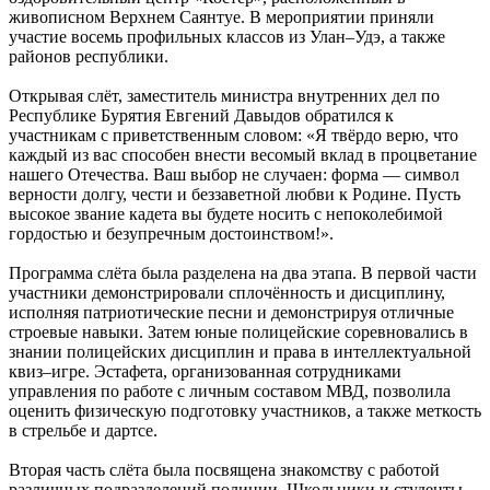
живописном Верхнем Саянтуе. В мероприятии приняли
участие восемь профильных классов из Улан–Удэ, а также
районов республики.
Открывая слёт, заместитель министра внутренних дел по
Республике Бурятия Евгений Давыдов обратился к
участникам с приветственным словом: «Я твёрдо верю, что
каждый из вас способен внести весомый вклад в процветание
нашего Отечества. Ваш выбор не случаен: форма — символ
верности долгу, чести и беззаветной любви к Родине. Пусть
высокое звание кадета вы будете носить с непоколебимой
гордостью и безупречным достоинством!».
Программа слёта была разделена на два этапа. В первой части
участники демонстрировали сплочённость и дисциплину,
исполняя патриотические песни и демонстрируя отличные
строевые навыки. Затем юные полицейские соревновались в
знании полицейских дисциплин и права в интеллектуальной
квиз–игре. Эстафета, организованная сотрудниками
управления по работе с личным составом МВД, позволила
оценить физическую подготовку участников, а также меткость
в стрельбе и дартсе.
Вторая часть слёта была посвящена знакомству с работой
различных подразделений полиции. Школьники и студенты