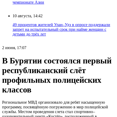
чемпионате Азии
10 августа, 14:42
49 процентов жителей Улан–Удэ в опросе поддержали
запрет на испытательный срок при найме женщин с
детьми до трёх лет
2 июня, 17:07
В Бурятии состоялся первый
республиканский слёт
профильных полицейских
классов
Региональное МВД организовало для ребят насыщенную
программу, посвящённую погружению в мир полицейской
службы. Местом проведения слета стал спортивно–
оздоровительный центр «Костёр», расположенный в