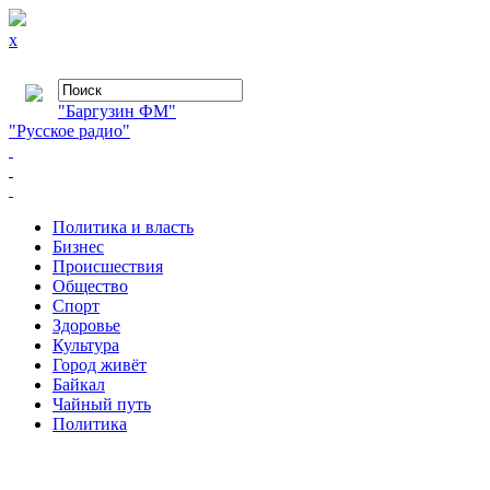
x
"Баргузин ФМ"
"Русское радио"
Политика и власть
Бизнес
Происшествия
Общество
Cпорт
Здоровье
Культура
Город живёт
Байкал
Чайный путь
Политика